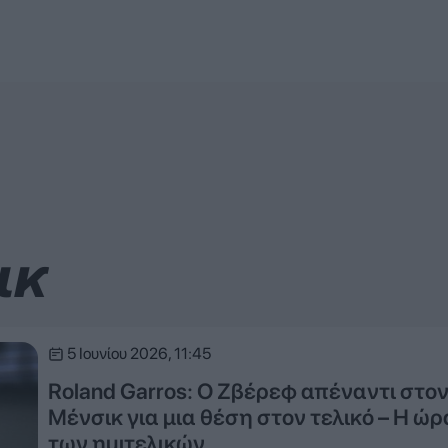
ικ
5 Ιουνίου 2026, 11:45
Roland Garros: Ο Ζβέρεφ απέναντι στο
Μένσικ για μια θέση στον τελικό – Η ώρ
των ημιτελικών