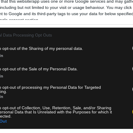
 that this website/app uses one or more Google services and may gath
including but not limited to your visit or usage behaviour. You may click 
 to Google and its third-party tags to use your data for below specifi
ogle consent section.
l Data Processing Opt Outs
o opt-out of the Sharing of my personal data.
In
o opt-out of the Sale of my Personal Data.
In
to opt-out of processing my Personal Data for Targeted
ing.
In
o opt-out of Collection, Use, Retention, Sale, and/or Sharing
ersonal Data that Is Unrelated with the Purposes for which it
lected.
Out