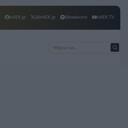
inAEK.gr
@inAEK.gr
@inaekcom
inAEK TV
Ψάχνω
για: