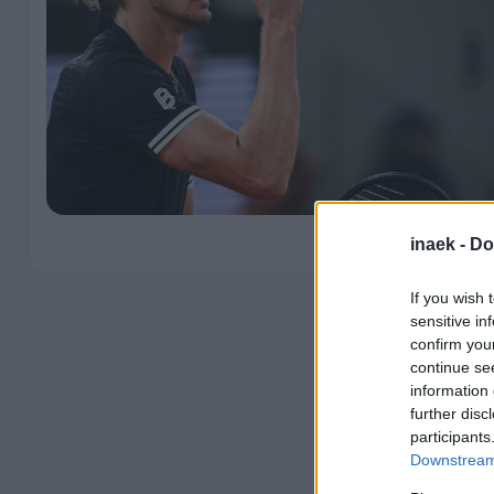
inaek -
Do
If you wish 
sensitive in
confirm you
continue se
information 
further disc
participants
Downstream 