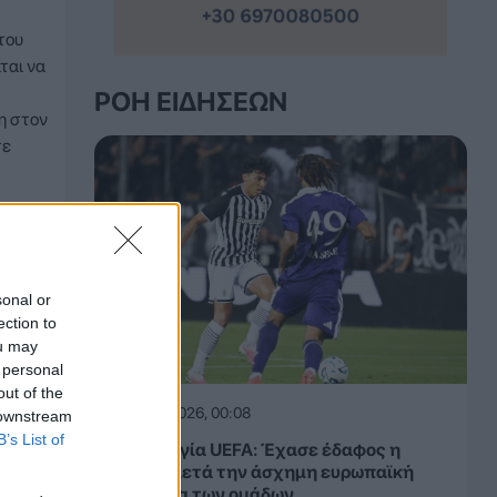
του
ται να
ΡΟΉ ΕΙΔΉΣΕΩΝ
η στον
σε
sonal or
ection to
ou may
 personal
out of the
07.08.2026, 00:08
 downstream
B’s List of
Βαθμολογία UEFA: Έχασε έδαφος η
Ελλάδα μετά την άσχημη ευρωπαϊκή
εβδομάδα των ομάδων