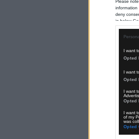
Please note
information 
deny consent
in below Go
Persona
I want t
Opted 
I want t
Opted 
I want 
Advertis
Opted 
I want t
of my P
was col
Opted 