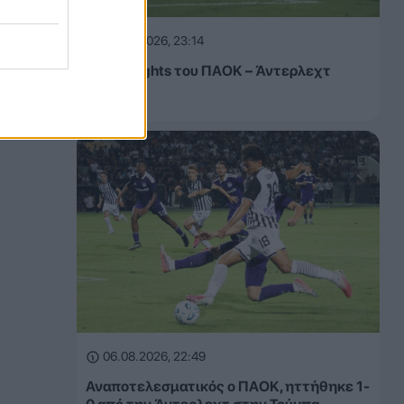
06.08.2026, 23:14
Τα highlights του ΠΑΟΚ – Άντερλεχτ
(VIDEO)
06.08.2026, 22:49
Αναποτελεσματικός ο ΠΑΟΚ, ηττήθηκε 1-