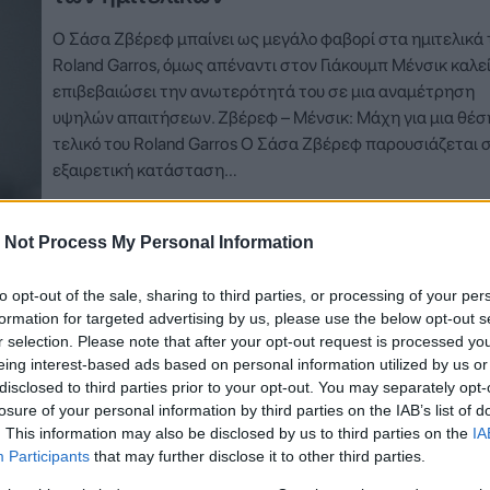
Ο Σάσα Ζβέρεφ μπαίνει ως μεγάλο φαβορί στα ημιτελικά 
Roland Garros, όμως απέναντι στον Γιάκουμπ Μένσικ καλεί
επιβεβαιώσει την ανωτερότητά του σε μια αναμέτρηση
υψηλών απαιτήσεων. Ζβέρεφ – Μένσικ: Μάχη για μια θέσ
τελικό του Roland Garros Ο Σάσα Ζβέρεφ παρουσιάζεται 
εξαιρετική κατάσταση…
Δείτε Περισσότερα
 Not Process My Personal Information
to opt-out of the sale, sharing to third parties, or processing of your per
formation for targeted advertising by us, please use the below opt-out s
r selection. Please note that after your opt-out request is processed y
eing interest-based ads based on personal information utilized by us or
disclosed to third parties prior to your opt-out. You may separately opt-
losure of your personal information by third parties on the IAB’s list of
. This information may also be disclosed by us to third parties on the
IA
Participants
that may further disclose it to other third parties.