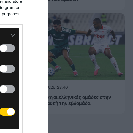
er and store
to grant or
ed purposes
06.08.2026, 23:40
Δίχως νίκη οι ελληνικές ομάδες στην
Ευρώπη αυτή την εβδομάδα