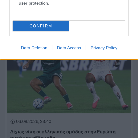
user protection.
Βαθμολογία UEFA: Έχασε έδαφος η Ελλάδα μετά
την άσχημη ευρωπαϊκή εβδομάδα των ομάδων
CONFIRM
Data Deletion
Data Access
Privacy Policy
06.08.2026, 23:40
Δίχως νίκη οι ελληνικές ομάδες στην Ευρώπη
αυτή την εβδομάδα