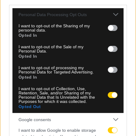
third parties.
μεταγραφικά σενάρια για τον μέσο του Ολυμπιακού. Η
Please note that this website/app uses one or more Google
“Εquipe” έκανε αναφορά στο γεγονός ότι ο Εμβιλά
Personal Data Processing Opt Outs
services and may gather and store information including but
συμπεριλήφθηκε στην κορυφαία ενδεκάδα της
not limited to your visit or usage behaviour. You may click to
I want to opt-out of the Sharing of my
Superleague την περασμένη σεζόν και πρόσθεσε ότι έχει
personal data.
grant or deny consent to Google and its third-party tags to
Opted In
προκαλέσει…
use your data for below specified purposes in below Google
consent section.
I want to opt-out of the Sale of my
Δείτε Περισσότερα
Personal Data.
Opted In
I want to opt-out of processing my
Personal Data for Targeted Advertising.
Opted In
I want to opt-out of Collection, Use,
Retention, Sale, and/or Sharing of my
Personal Data that Is Unrelated with the
Purposes for which it was collected.
Opted Out
Google consents
I want to allow Google to enable storage