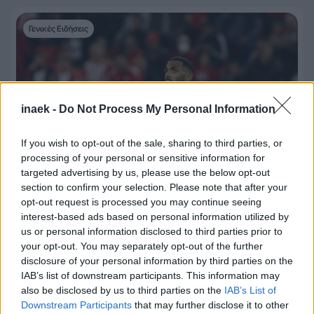
Γενικές Ειδήσεις
inaek -
Do Not Process My Personal Information
If you wish to opt-out of the sale, sharing to third parties, or
processing of your personal or sensitive information for
targeted advertising by us, please use the below opt-out
section to confirm your selection. Please note that after your
opt-out request is processed you may continue seeing
interest-based ads based on personal information utilized by
15 Δεκεμβρίου 2022, 10:08
us or personal information disclosed to third parties prior to
L’Equipe: «Ενδιαφέρον για Εμβιλά από
your opt-out. You may separately opt-out of the further
disclosure of your personal information by third parties on the
τη Μέση Ανατολή»
IAB’s list of downstream participants. This information may
also be disclosed by us to third parties on the
IAB’s List of
Αραβικές σειρήνες για τον Γιαν Εμβιλά, σύμφωνα με την
Downstream Participants
that may further disclose it to other
“Equipe”. Η κορυφαία γαλλική εφημερίδα φέρνει στο φως