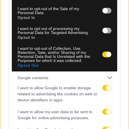
use your data for below specified purposes in below Google
consent section.
I want to opt-out of the Sale of my
Personal Data.
Opted In
I want to opt-out of processing my
Personal Data for Targeted Advertising.
Opted In
I want to opt-out of Collection, Use,
Retention, Sale, and/or Sharing of my
Personal Data that Is Unrelated with the
07.08.2026, 12:53
Purposes for which it was collected.
Opted Out
Αθλητικό τηλεοπτικό πρόγραμμα 10/08:
Αναλυτικά οι αγώνες και τα κανάλια
Google consents
I want to allow Google to enable storage
related to advertising like cookies on web or
device identifiers in apps.
I want to allow my user data to be sent to
Google for online advertising purposes.