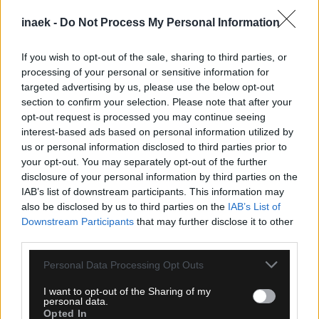
inaek -
Do Not Process My Personal Information
If you wish to opt-out of the sale, sharing to third parties, or
processing of your personal or sensitive information for
targeted advertising by us, please use the below opt-out
section to confirm your selection. Please note that after your
opt-out request is processed you may continue seeing
interest-based ads based on personal information utilized by
us or personal information disclosed to third parties prior to
your opt-out. You may separately opt-out of the further
disclosure of your personal information by third parties on the
IAB’s list of downstream participants. This information may
07.08.2026, 13:12
also be disclosed by us to third parties on the
IAB’s List of
Στο πλευρό του Ινφαντίνο η ομοσπονδία της
Downstream Participants
that may further disclose it to other
Αργεντινής: «Ο δρόμος προς το μέλλον είναι υπό
third parties.
την ηγεσία σας»
Please note that this website/app uses one or more Google
Personal Data Processing Opt Outs
services and may gather and store information including but
not limited to your visit or usage behaviour. You may click to
I want to opt-out of the Sharing of my
personal data.
grant or deny consent to Google and its third-party tags to
Opted In