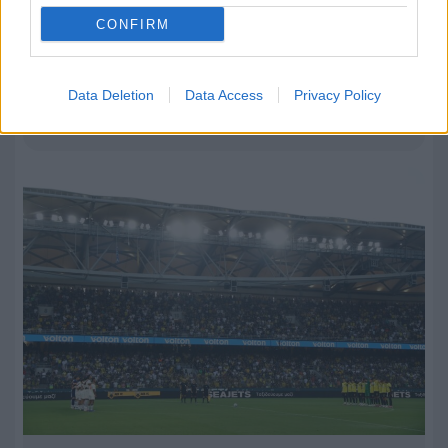
CONFIRM
08.08.2026, 22:16
Άνετη επικράτηση για την ΑΕΚ απέναντι στην
Athens Kallithea με ορεξάτους Βιτάλις και
Data Deletion
Data Access
Privacy Policy
Γκατσίνοβιτς!