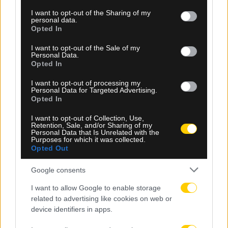
services and may gather and store information including but
not limited to your visit or usage behaviour. You may click to
I want to opt-out of the Sharing of my
personal data.
grant or deny consent to Google and its third-party tags to
Opted In
use your data for below specified purposes in below Google
consent section.
I want to opt-out of the Sale of my
Personal Data.
Opted In
I want to opt-out of processing my
Personal Data for Targeted Advertising.
Opted In
08.08.2026, 22:29
I want to opt-out of Collection, Use,
Retention, Sale, and/or Sharing of my
Νίκολιτς: «Τώρα ξεκινά η δράση – Με αυτή την
Personal Data that Is Unrelated with the
ομάδα θα πάμε σε Super Cup και Champions
Purposes for which it was collected.
League»
Opted Out
Google consents
I want to allow Google to enable storage
related to advertising like cookies on web or
device identifiers in apps.