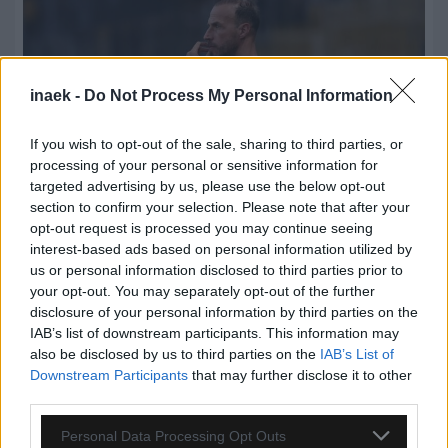
inaek -
Do Not Process My Personal Information
If you wish to opt-out of the sale, sharing to third parties, or
processing of your personal or sensitive information for
targeted advertising by us, please use the below opt-out
section to confirm your selection. Please note that after your
opt-out request is processed you may continue seeing
interest-based ads based on personal information utilized by
08.08.2026, 22:45
us or personal information disclosed to third parties prior to
your opt-out. You may separately opt-out of the further
Μόρας: «Εύχομαι τα καλύτερα στην ΑΕΚ, χτίζουμε
disclosure of your personal information by third parties on the
μια ολοκαίνουργια ομάδα από την αρχή»
IAB’s list of downstream participants. This information may
also be disclosed by us to third parties on the
IAB’s List of
Downstream Participants
that may further disclose it to other
third parties.
Please note that this website/app uses one or more Google
Personal Data Processing Opt Outs