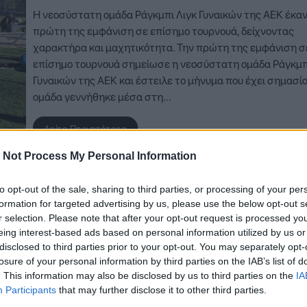
Η νεοσύστατη ομάδα Ράγκμπι Λιγκ Γυναικών της ΑΕΚ έκαν
πρώτη της εμφάνιση σε επίσημο τουρνουά, δείχνοντας
χαρακτήρα και μαχητικότητα. Την πρώτη της εμφάνιση σ
επίσημο τουρνουά σημείωσε η νεοσύστατη ομάδα Ράγκμπ
Γυναικών της ΑΕΚ και έστειλε το μήνυμα που έχει σημασία
ομάδα γεννήθηκε μέσα στη…
Δείτε Περισσότερα
 Not Process My Personal Information
to opt-out of the sale, sharing to third parties, or processing of your per
formation for targeted advertising by us, please use the below opt-out s
r selection. Please note that after your opt-out request is processed y
eing interest-based ads based on personal information utilized by us or
disclosed to third parties prior to your opt-out. You may separately opt-
losure of your personal information by third parties on the IAB’s list of
. This information may also be disclosed by us to third parties on the
IA
Participants
that may further disclose it to other third parties.