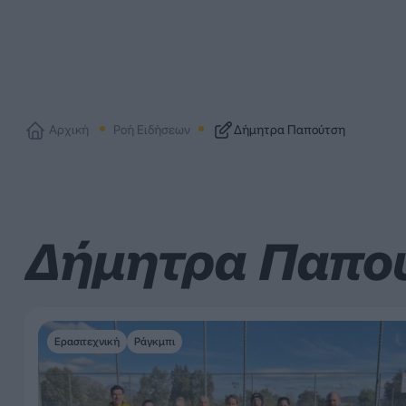
Αρχική
Ροή Ειδήσεων
Δήμητρα Παπούτση
Δήμητρα Παπο
Ερασιτεχνική
Ράγκμπι