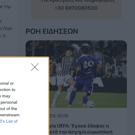
ε την
ε
ι Λιγκ
ΡΟΉ ΕΙΔΉΣΕΩΝ
: η
sonal or
ection to
ou may
 personal
out of the
 downstream
07.08.2026, 00:08
B’s List of
Βαθμολογία UEFA: Έχασε έδαφος η
Ελλάδα μετά την άσχημη ευρωπαϊκή