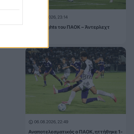
06.08.2026, 23:14
Τα highlights του ΠΑΟΚ – Άντερλεχτ
(VIDEO)
06.08.2026, 22:49
Αναποτελεσματικός ο ΠΑΟΚ, ηττήθηκε 1-