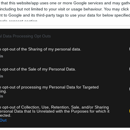
 that this website/app uses one or more Google services and may gath
including but not limited to your visit or usage behaviour. You may click 
 to Google and its third-party tags to use your data for below specifi
ogle consent section.
l Data Processing Opt Outs
o opt-out of the Sharing of my personal data.
In
o opt-out of the Sale of my Personal Data.
In
to opt-out of processing my Personal Data for Targeted
ing.
In
o opt-out of Collection, Use, Retention, Sale, and/or Sharing
ersonal Data that Is Unrelated with the Purposes for which it
lected.
Out