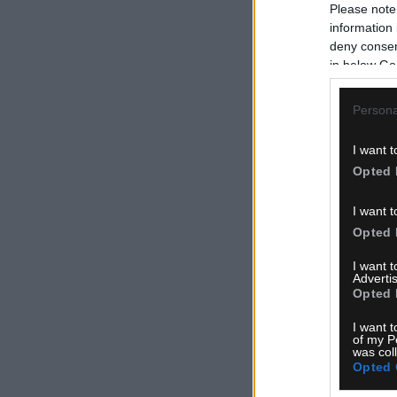
Please note
information 
deny consent
in below Go
Persona
I want t
Opted 
I want t
Opted 
I want 
Advertis
Opted 
I want t
of my P
was col
Opted 