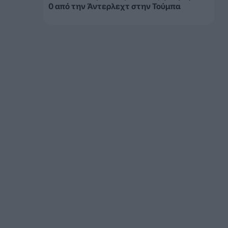
0 από την Άντερλεχτ στην Τούμπα