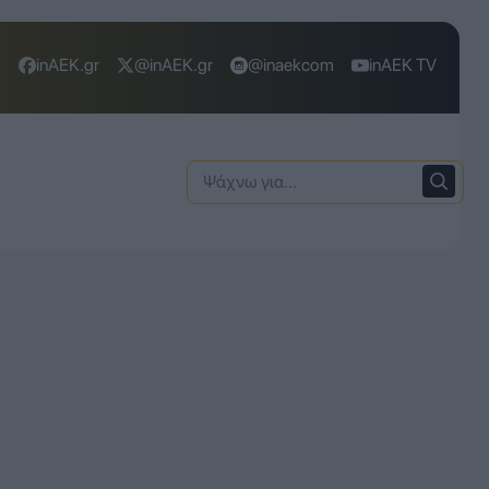
inAEK.gr
@inAEK.gr
@inaekcom
inAEK TV
Ψάχνω
για: