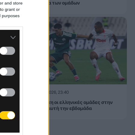
εβδομάδα των ομάδων
er and store
to grant or
ed purposes
06.08.2026, 23:40
Δίχως νίκη οι ελληνικές ομάδες στην
Ευρώπη αυτή την εβδομάδα