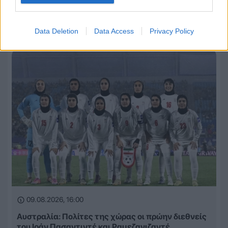
Τελωνείο Κήπων: Κατάσχεση 10 τόνων φρέον
αξίας 900.000 ευρώ
Data Deletion
Data Access
Privacy Policy
09.08.2026, 16:00
Αυστραλία: Πολίτες της χώρας οι πρώην διεθνείς
του Ιράν Πασαντιντέ και Ραμεζανιζαντέ