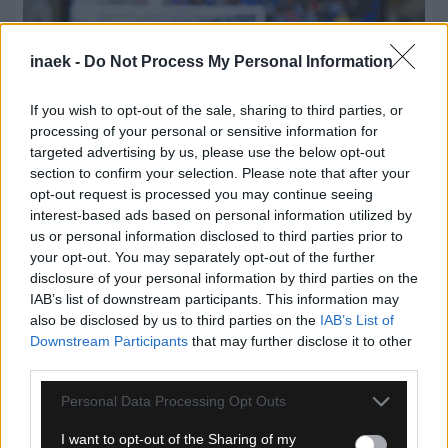
inaek -
Do Not Process My Personal Information
If you wish to opt-out of the sale, sharing to third parties, or
processing of your personal or sensitive information for
targeted advertising by us, please use the below opt-out
section to confirm your selection. Please note that after your
opt-out request is processed you may continue seeing
interest-based ads based on personal information utilized by
09.08.2026, 17:02
us or personal information disclosed to third parties prior to
your opt-out. You may separately opt-out of the further
Αθλητικό τηλεοπτικό πρόγραμμα 11/08:
disclosure of your personal information by third parties on the
Αναλυτικά οι αγώνες και τα κανάλια
IAB’s list of downstream participants. This information may
also be disclosed by us to third parties on the
IAB’s List of
Downstream Participants
that may further disclose it to other
third parties.
Please note that this website/app uses one or more Google
Personal Data Processing Opt Outs
services and may gather and store information including but
not limited to your visit or usage behaviour. You may click to
I want to opt-out of the Sharing of my