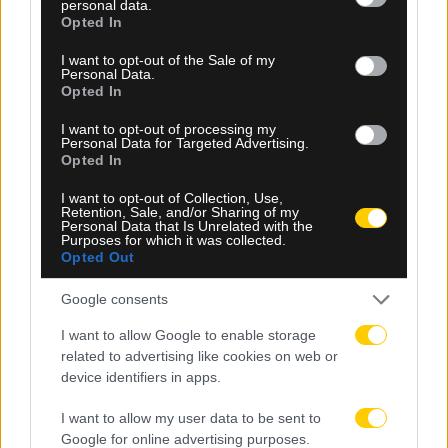
personal data.
grant or deny consent to Google and its third-party tags to
Opted In
use your data for below specified purposes in below Google
consent section.
I want to opt-out of the Sale of my
Personal Data.
Opted In
I want to opt-out of processing my
Personal Data for Targeted Advertising.
Opted In
09.08.2026, 16:40
I want to opt-out of Collection, Use,
Retention, Sale, and/or Sharing of my
Καναδάς: Εκτός ελέγχου η μεγάλη φωτιά στη
Personal Data that Is Unrelated with the
Purposes for which it was collected.
Βρετανική Κολούμπια – Πάνω από 20.000
Opted Out
εκκενώσεις
Google consents
I want to allow Google to enable storage
related to advertising like cookies on web or
device identifiers in apps.
I want to allow my user data to be sent to
Google for online advertising purposes.