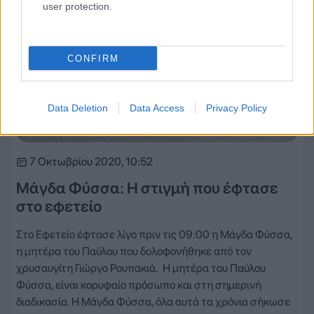
user protection.
CONFIRM
Data Deletion
Data Access
Privacy Policy
7 Οκτωβρίου 2020, 10:52
Μάγδα Φύσσα: Η στιγμή που έφτασε
στο εφετείο
Στο Εφετείο έφτασε λίγο πριν τις 09:00 η Μάγδα Φύσσα,
η μητέρα του Παύλου που δολοφονήθηκε από τον
χρυσαυγίτη Γιώργο Ρουπακιά. Η μητέρα του Παύλου
Φύσσα, είναι κορυφαίο πρόσωπο και στη σημερινή
διαδικασία. Η Μάγδα Φύσσα, όλα αυτά τα χρόνια σήκωσε