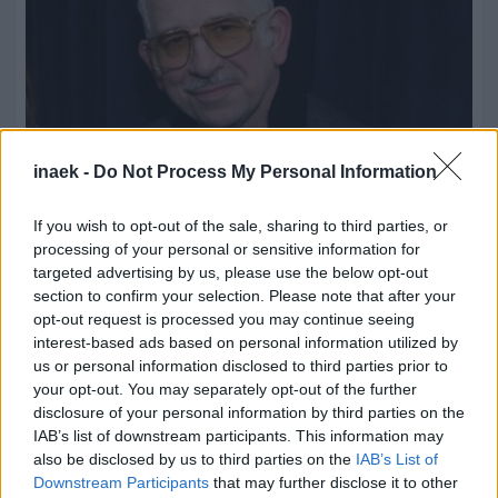
inaek -
Do Not Process My Personal Information
If you wish to opt-out of the sale, sharing to third parties, or
17 Μαρτίου 2022, 14:20
processing of your personal or sensitive information for
targeted advertising by us, please use the below opt-out
Φιλιππίδης: «Δεν θα παραστεί στην
section to confirm your selection. Please note that after your
έναρξη της δίκης για λόγους υγείας» –
opt-out request is processed you may continue seeing
Τι αναφέρει ο δικηγόρος του
interest-based ads based on personal information utilized by
us or personal information disclosed to third parties prior to
Τι λέει ο συνήγορος του για το αίτημα διακοπής που θα
your opt-out. You may separately opt-out of the further
disclosure of your personal information by third parties on the
καταθέσει, μετά την έναρξη της διαδικασίας. Τι αναφέρει
IAB’s list of downstream participants. This information may
για την κατάσταση της υγείας του ηθοποιού. Δεν θα
also be disclosed by us to third parties on the
IAB’s List of
παραστεί στο δικαστήριο ο Πέτρος Φιλιππίδης κατά την
Downstream Participants
that may further disclose it to other
έναρξη της δίκης του με τις κατηγορίες, μεταξύ άλλων, για