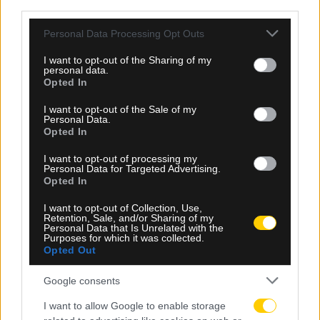
third parties.
βιασμούς, όπως…
Please note that this website/app uses one or more Google
Personal Data Processing Opt Outs
services and may gather and store information including but
Δείτε Περισσότερα
not limited to your visit or usage behaviour. You may click to
I want to opt-out of the Sharing of my
personal data.
grant or deny consent to Google and its third-party tags to
Opted In
use your data for below specified purposes in below Google
consent section.
I want to opt-out of the Sale of my
Ποδόσφαιρο
Personal Data.
Opted In
I want to opt-out of processing my
Personal Data for Targeted Advertising.
Opted In
I want to opt-out of Collection, Use,
Retention, Sale, and/or Sharing of my
Personal Data that Is Unrelated with the
Purposes for which it was collected.
Opted Out
Google consents
I want to allow Google to enable storage
7 Οκτωβρίου 2020, 11:18