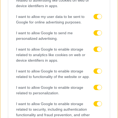
related to advertising like cookies on web or
device identifiers in apps.
Οπαδοί του Παναθηναϊκού και της ΑΕΚ
με αφίσες και πανό έξω από τη
I want to allow my user data to be sent to
Λεωφόρο
Google for online advertising purposes.
Πλήθος φίλων του Παναθηναϊκού έξω από το γήπεδο της
I want to allow Google to send me
Λεωφόρου, ζητώντας την καταδίκη της Χρυσής Αυγής.
personalized advertising.
Κάλεσμα συγκέντρωσης στο Εφετείο και από τους
I want to allow Google to enable storage
οπαδούς της ΑΕΚ… Στο Εφετείο Αθηνών χτυπάει η καρδιά
related to analytics like cookies on web or
της ελληνικής κοινωνίας το πρωί της Τετάρτης (7/10),
device identifiers in apps.
καθώς θα ανακοινωθεί η απόφαση στην πολύκροτη δίκη
της Χρυσής…
I want to allow Google to enable storage
related to functionality of the website or app.
Δείτε Περισσότερα
I want to allow Google to enable storage
related to personalization.
I want to allow Google to enable storage
Κοινωνία-Οικονομία
related to security, including authentication
functionality and fraud prevention, and other