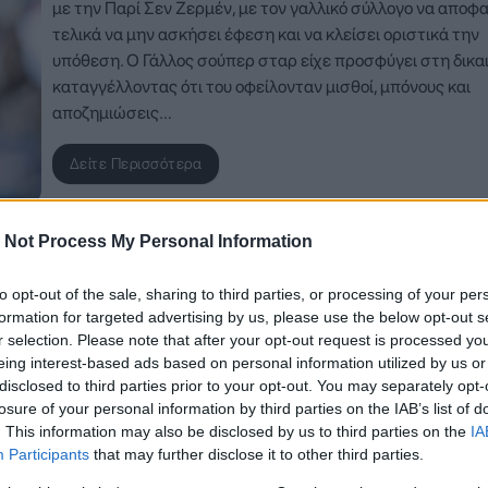
με την Παρί Σεν Ζερμέν, με τον γαλλικό σύλλογο να αποφα
τελικά να μην ασκήσει έφεση και να κλείσει οριστικά την
υπόθεση. Ο Γάλλος σούπερ σταρ είχε προσφύγει στη δικα
καταγγέλλοντας ότι του οφείλονταν μισθοί, μπόνους και
αποζημιώσεις…
Δείτε Περισσότερα
 Not Process My Personal Information
21 Ιανουαρίου 2026, 11:11
to opt-out of the sale, sharing to third parties, or processing of your per
formation for targeted advertising by us, please use the below opt-out s
Δικαιώθηκε ο Κριστιάνο Ρονάλντο –
r selection. Please note that after your opt-out request is processed y
Οριστικό τέλος στη δικαστική διαμάχη 
eing interest-based ads based on personal information utilized by us or
τη Γιουβέντους
disclosed to third parties prior to your opt-out. You may separately opt-
losure of your personal information by third parties on the IAB’s list of
Οριστικά υπέρ του Κριστιάνο Ρονάλντο έκλεισε η πολύκρ
. This information may also be disclosed by us to third parties on the
IA
δικαστική διαμάχη με τη Γιουβέντους, μετά την επικύρωσ
Participants
that may further disclose it to other third parties.
πρωτόδικης απόφασης από το αρμόδιο δικαστήριο του Τορ