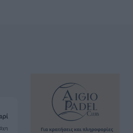
αρί
μάχη