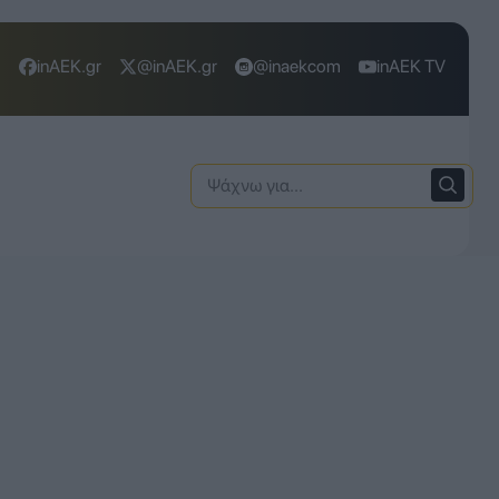
inAEK.gr
@inAEK.gr
@inaekcom
inAEK TV
Ψάχνω
για: