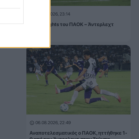
06.08.2026, 23:14
Τα highlights του ΠΑΟΚ – Άντερλεχτ
(VIDEO)
06.08.2026, 22:49
Αναποτελεσματικός ο ΠΑΟΚ, ηττήθηκε 1-