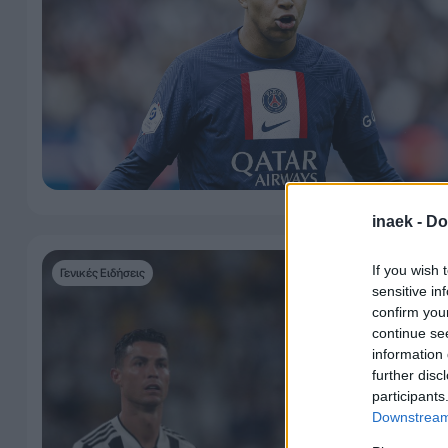
inaek -
Do
If you wish 
Γενικές Ειδήσεις
sensitive in
confirm you
continue se
information 
further disc
participants
Downstream 