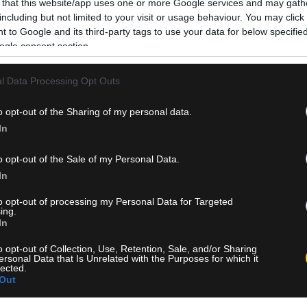
 that this website/app uses one or more Google services and may gath
απόφαση του Εργατικού Δικαστηρίου, με υπογραφή του δ
including but not limited to your visit or usage behaviour. You may click 
Τζαν Λούκα Ρομπάλντο, επιβεβαιώνει πλήρως την αρχική
 to Google and its third-party tags to use your data for below specifi
ετυμηγορία, δικαιώνοντας τον Πορτογάλο σούπερ σταρ 
ogle consent section.
Δείτε Περισσότερα
l Data Processing Opt Outs
o opt-out of the Sharing of my personal data.
In
o opt-out of the Sale of my Personal Data.
In
to opt-out of processing my Personal Data for Targeted
ing.
In
o opt-out of Collection, Use, Retention, Sale, and/or Sharing
ersonal Data that Is Unrelated with the Purposes for which it
lected.
Out