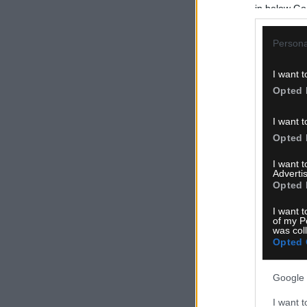
in below Go
Persona
I want t
Opted 
I want t
Opted 
I want 
Advertis
Opted 
I want t
of my P
was col
Opted 
Google 
I want t