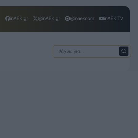
inAEK.gr
@inAEK.gr
@inaekcom
inAEK TV
Ψάχνω
για: