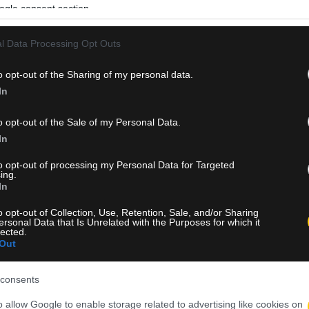
ogle consent section.
l Data Processing Opt Outs
o opt-out of the Sharing of my personal data.
In
o opt-out of the Sale of my Personal Data.
In
to opt-out of processing my Personal Data for Targeted
ing.
In
o opt-out of Collection, Use, Retention, Sale, and/or Sharing
ersonal Data that Is Unrelated with the Purposes for which it
lected.
Out
consents
o allow Google to enable storage related to advertising like cookies on