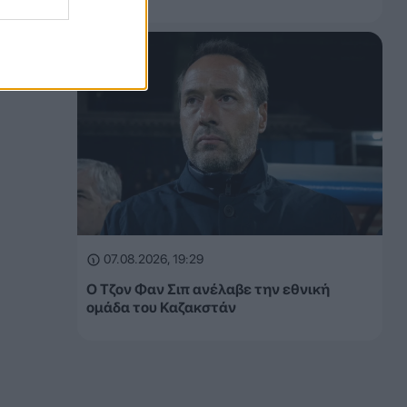
07.08.2026, 19:29
Ο Τζον Φαν Σιπ ανέλαβε την εθνική
ομάδα του Καζακστάν