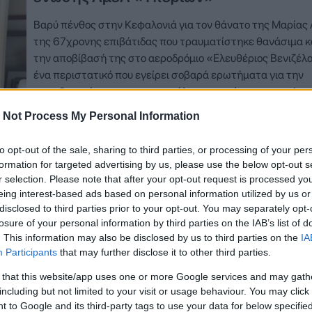
Βαρύ πένθος στην Κεφαλονιά για τον θάνατο της Μαρίας 
της 67χρονης επιβάτιδας που τραυματίστηκε θανάσιμα 
την αποβίβασή της στο αεροδρόμιο «Ελευθέριος Βενιζέλο
ένα περιστατικό που εγείρει σοβαρά ερωτήματα για την
προσβασιμότητα και την ασφάλεια μετακίνησης των Αμε
Μαρία Λαδά, ιδρυτικό μέλος της ένωσης ΑμεΑ…
 Not Process My Personal Information
Δείτε Περισσότερα
to opt-out of the sale, sharing to third parties, or processing of your per
formation for targeted advertising by us, please use the below opt-out s
r selection. Please note that after your opt-out request is processed y
eing interest-based ads based on personal information utilized by us or
disclosed to third parties prior to your opt-out. You may separately opt-
losure of your personal information by third parties on the IAB’s list of
. This information may also be disclosed by us to third parties on the
IA
Participants
that may further disclose it to other third parties.
 that this website/app uses one or more Google services and may gath
including but not limited to your visit or usage behaviour. You may click 
 to Google and its third-party tags to use your data for below specifi