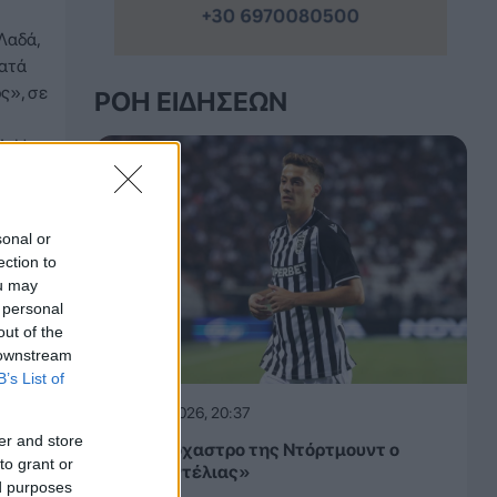
Λαδά,
κατά
ς», σε
ΡΟΉ ΕΙΔΉΣΕΩΝ
Α. Η
sonal or
ection to
ou may
 personal
out of the
 downstream
B’s List of
07.08.2026, 20:37
er and store
«Στο στόχαστρο της Ντόρτμουντ ο
to grant or
Κωνσταντέλιας»
ed purposes