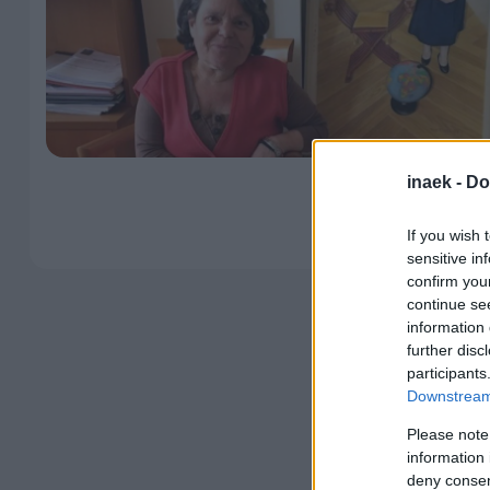
inaek -
Do
If you wish 
sensitive in
confirm you
continue se
information 
further disc
participants
Downstream 
Please note
information 
deny consent