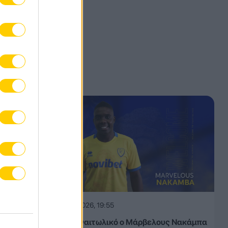
07.08.2026, 19:55
Στον Παναιτωλικό ο Μάρβελους Νακάμπα