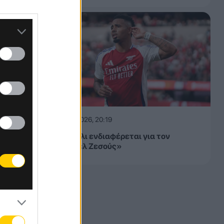
07.08.2026, 20:19
«Η Νάπολι ενδιαφέρεται για τον
Γκαμπριέλ Ζεσούς»