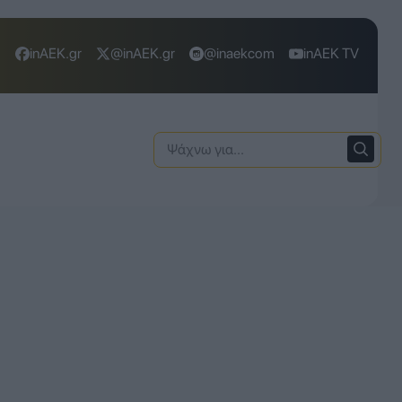
inAEK.gr
@inAEK.gr
@inaekcom
inAEK TV
Ψάχνω
για: