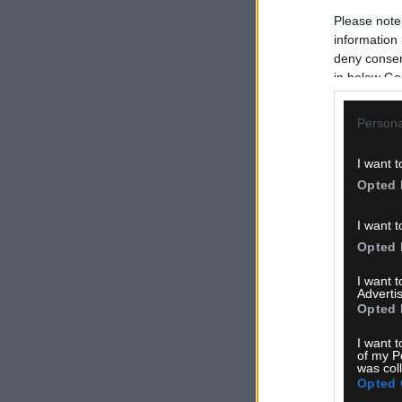
Please note
information 
deny consent
in below Go
Persona
I want t
Opted 
I want t
Opted 
I want 
Advertis
Opted 
I want t
of my P
was col
Opted 