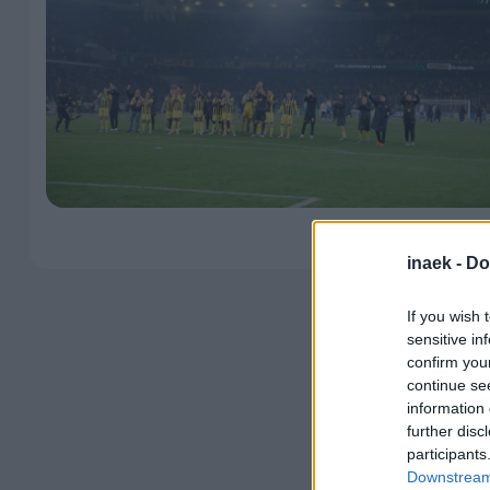
inaek -
Do
If you wish 
sensitive in
confirm you
continue se
information 
further disc
participants
Downstream 