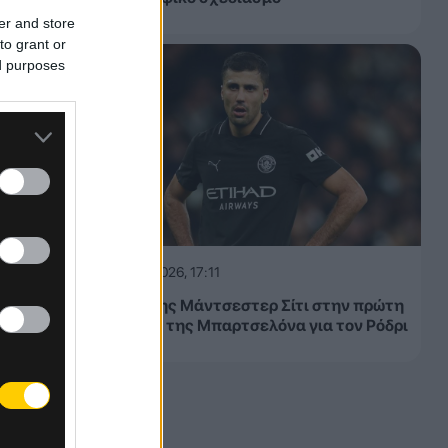
er and store
to grant or
ed purposes
07.08.2026, 17:11
«Όχι» της Μάντσεστερ Σίτι στην πρώτη
πρόταση της Μπαρτσελόνα για τον Ρόδρι