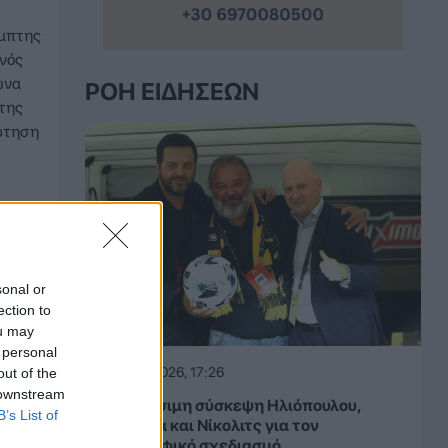
έμπτης
ενός
ώνα
ΡΟΉ ΕΙΔΉΣΕΩΝ
 της
ρτηση
sonal or
ection to
ou may
 personal
07.08.2026, 17:26
out of the
 downstream
ΑΕΚ: Κρίσιμη σύσκεψη Ηλιόπουλου,
B’s List of
Ριμπάλτα και Νίκολιτς για τον
μεταγραφικό σχεδιασμό