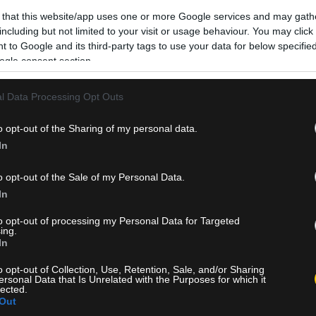
 that this website/app uses one or more Google services and may gath
including but not limited to your visit or usage behaviour. You may click 
 to Google and its third-party tags to use your data for below specifi
ogle consent section.
l Data Processing Opt Outs
o opt-out of the Sharing of my personal data.
In
o opt-out of the Sale of my Personal Data.
In
to opt-out of processing my Personal Data for Targeted
ing.
In
o opt-out of Collection, Use, Retention, Sale, and/or Sharing
ersonal Data that Is Unrelated with the Purposes for which it
lected.
Out