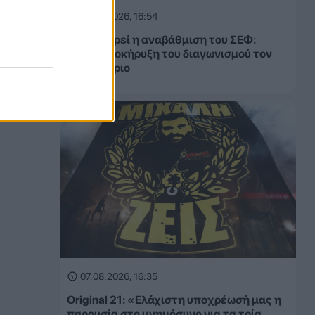
07.08.2026, 16:54
Καθυστερεί η αναβάθμιση του ΣΕΦ:
Επαναπροκήρυξη του διαγωνισμού τον
Σεπτέμβριο
07.08.2026, 16:35
Original 21: «Ελάχιστη υποχρέωσή μας η
παρουσία στο μνημόσυνο για τα τρία