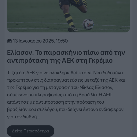
13 Ιανουαρίου 2025, 19:50
Ελίασον: Το παρασκήνιο πίσω από την
αντιπρόταση της ΑΕΚ στη Γκρέμιο
Τι ζητά η ΑΕΚ για να ολοκληρωθεί το deal Νέα δεδομένα
προκύπτουν στις διαπραγματεύσεις μεταξύ της ΑΕΚ και
της Γκρέμιο για τη μεταγραφή του Νίκλας Ελίασον,
σύμφωνα με πληροφορίες από τη Βραζιλία. Η ΑΕΚ
απάντησε με αντιπρόταση στην πρόταση του
βραζιλιάνικου συλλόγου, που δείχνει έντονο ενδιαφέρον
για τον διεθνή…
Δείτε Περισσότερα