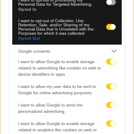
I want to opt-out of processing my
09.08.2026, 12:07
Personal Data for Targeted Advertising.
Opted In
Ευρωπαϊκό Πρωτάθλημα Κολύμβησης: Με 22
αθλητές η Ελλάδα στο Παρίσι
I want to opt-out of Collection, Use,
Retention, Sale, and/or Sharing of my
Personal Data that Is Unrelated with the
Purposes for which it was collected.
Opted Out
Google consents
I want to allow Google to enable storage
related to advertising like cookies on web or
device identifiers in apps.
I want to allow my user data to be sent to
Google for online advertising purposes.
I want to allow Google to send me
personalized advertising.
09.08.2026, 11:50
I want to allow Google to enable storage
related to analytics like cookies on web or
Πάρος: Στο μικροσκόπιο οι συνθήκες θανάτου του