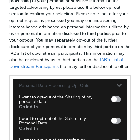
processing of your personal or sensitive information for
targeted advertising by us, please use the below opt-out
section to confirm your selection. Please note that after your
opt-out request is processed you may continue seeing
interest-based ads based on personal information utilized by
Ροή Ειδήσεων
us or personal information disclosed to third parties prior to
your opt-out. You may separately opt-out of the further
disclosure of your personal information by third parties on the
IAB’s list of downstream participants. This information may
also be disclosed by us to third parties on the
IAB’s List of
Downstream Participants
that may further disclose it to other
third parties.
Please note that this website/app uses one or more Google
Personal Data Processing Opt Outs
services and may gather and store information including but
not limited to your visit or usage behaviour. You may click to
I want to opt-out of the Sharing of my
personal data.
grant or deny consent to Google and its third-party tags to
Opted In
use your data for below specified purposes in below Google
consent section.
I want to opt-out of the Sale of my
Personal Data.
Opted In