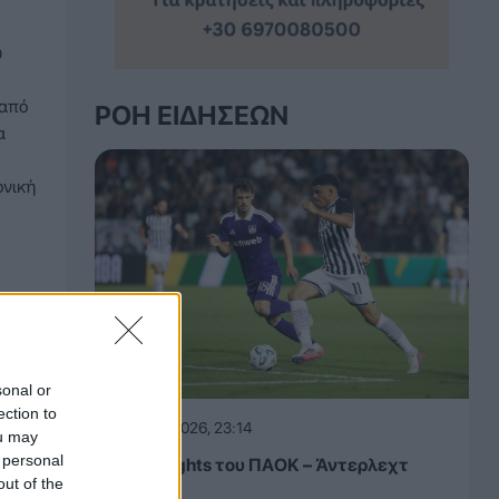
υ
 από
ΡΟΉ ΕΙΔΉΣΕΩΝ
α
ονική
sonal or
ection to
06.08.2026, 23:14
ou may
 personal
Τα highlights του ΠΑΟΚ – Άντερλεχτ
out of the
(VIDEO)