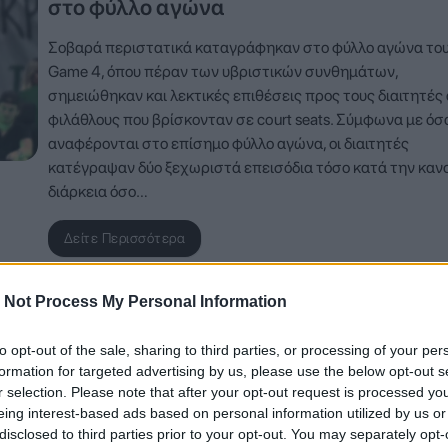
στο φύλλο αγώνα
Σοβαρά περιστατικά καταγράφηκαν στο φύλλο αγώνα το
Game 4, όπου πέραν των υβριστικών συνθημάτων,
σημειώθηκαν και λεκτικές επιθέσεις προς τους διαιτητές
φιλάθλους που βρίσκονταν σε court seats. Σύμφωνα με όσ
αναφέρονται στο επίσημο φύλλο αγώνα, οι διαιτητές
κατέγραψαν δύο ξεχωριστά επεισόδια τόσο κατά την καν
διάρκεια όσο…
Δείτε Περισσότερα
 Not Process My Personal Information
to opt-out of the sale, sharing to third parties, or processing of your per
formation for targeted advertising by us, please use the below opt-out s
r selection. Please note that after your opt-out request is processed y
eing interest-based ads based on personal information utilized by us or
disclosed to third parties prior to your opt-out. You may separately opt-