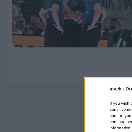
inaek -
Do
If you wish 
sensitive in
confirm you
continue se
information 