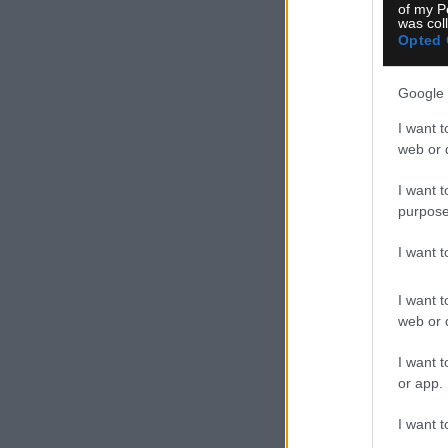
of my P
was col
Opted 
Google 
I want t
web or d
I want t
purpose
I want 
I want t
web or d
I want t
or app.
I want t