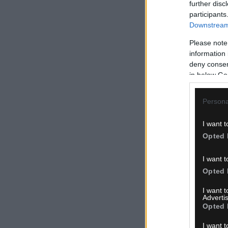
further disc
participants
Downstream 
Please note
information 
deny consent
in below Go
Persona
I want t
Opted 
I want t
Opted 
I want 
Advertis
Opted 
I want t