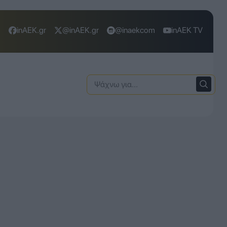
inAEK.gr
@inAEK.gr
@inaekcom
inAEK TV
Ψάχνω
για: