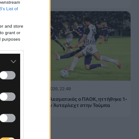
 downstream
B’s List of
er and store
to grant or
ed purposes
06.08.2026, 22:49
Αναποτελεσματικός ο ΠΑΟΚ, ηττήθηκε 1-
0 από την Άντερλεχτ στην Τούμπα