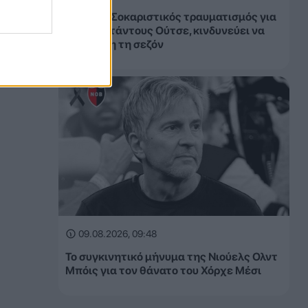
Χετάφε: Σοκαριστικός τραυματισμός για
τον Κριστάντους Ούτσε, κινδυνεύει να
χάσει όλη τη σεζόν
09.08.2026, 09:48
Το συγκινητικό μήνυμα της Νιούελς Ολντ
Μπόις για τον θάνατο του Χόρχε Μέσι