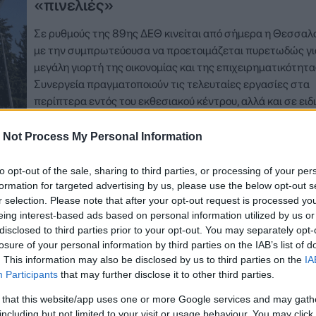
«πινελιές»
Σε ρυθμούς της 89ης ΔΕΘ κινείται από σήμερα η Θεσσαλο
με την συμπρωτεύουσα να προετοιμάζεται πυρετωδώς γι
μεγάλη γιορτή της οικονομίας και της επιχειρηματικότητα
Συνεργεία πραγματοποιούν τις τελευταίες εργασίες στα
περίπτερα εντός του εκθεσιακού κέντρου, αλλά και σε ειδι
εντυπωσιακές υποδομές εταιρειών και ομίλων που έχουν 
πέριξ αυτού. Παράλληλα,…
 Not Process My Personal Information
Δείτε Περισσότερα
to opt-out of the sale, sharing to third parties, or processing of your per
formation for targeted advertising by us, please use the below opt-out s
r selection. Please note that after your opt-out request is processed y
eing interest-based ads based on personal information utilized by us or
disclosed to third parties prior to your opt-out. You may separately opt-
1 Σεπτεμβρίου 2025, 16:41
losure of your personal information by third parties on the IAB’s list of
Αυξημένα μέτρα ασφαλείας στη ΔΕΘ:
. This information may also be disclosed by us to third parties on the
IA
3.000 αστυνομικοί, αύρες και drones σ
Participants
that may further disclose it to other third parties.
Θεσσαλονίκη
 that this website/app uses one or more Google services and may gath
including but not limited to your visit or usage behaviour. You may click 