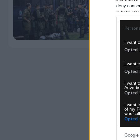
deny consent
in below Go
Persona
I want t
Opted 
I want t
Opted 
I want 
Advertis
Opted 
I want t
of my P
was col
Opted 
Google 