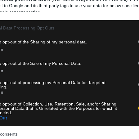
Αυξημένα μέτρα ασφαλείας στη Θεσσαλονίκη για τη ΔΕΘ
 to Google and its third-party tags to use your data for below specifi
3.000 αστυνομικοί, drones, «Αύρες» και αυστηρός έλεγχο
ogle consent section.
μετρό.
l Data Processing Opt Outs
Δείτε Περισσότερα
o opt-out of the Sharing of my personal data.
In
o opt-out of the Sale of my Personal Data.
In
to opt-out of processing my Personal Data for Targeted
ing.
In
o opt-out of Collection, Use, Retention, Sale, and/or Sharing
ersonal Data that Is Unrelated with the Purposes for which it
lected.
Out
consents