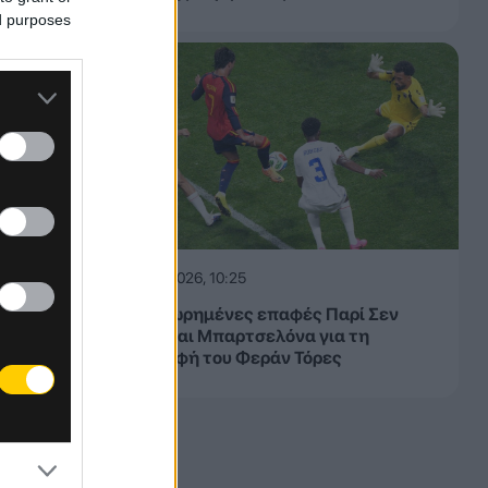
 2024:
ed purposes
ς στο
09.08.2026, 10:25
Σε προχωρημένες επαφές Παρί Σεν
Ζερμέν και Μπαρτσελόνα για τη
μεταγραφή του Φεράν Τόρες