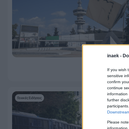
inaek -
Do
If you wish 
sensitive in
confirm you
continue se
information 
Γενικές Ειδήσεις
further disc
participants
Downstream 
Please note
information 