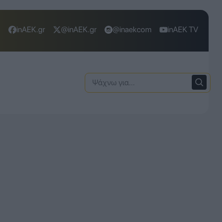
inAEK.gr
@inAEK.gr
@inaekcom
inAEK TV
Ψάχνω
για: