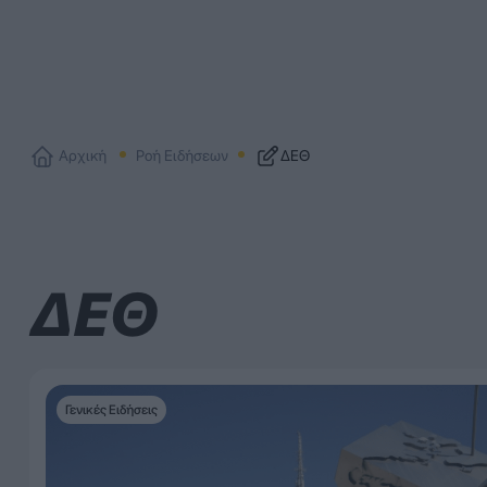
Αρχική
Ροή Ειδήσεων
ΔΕΘ
ΔΕΘ
Γενικές Ειδήσεις