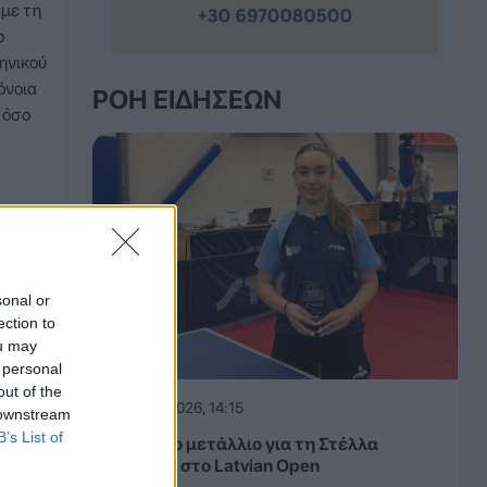
 με τη
ο
ηνικού
όνοια
ΡΟΉ ΕΙΔΉΣΕΩΝ
 όσο
sonal or
ection to
ou may
 personal
out of the
08.08.2026, 14:15
 downstream
B’s List of
Ασημένιο μετάλλιο για τη Στέλλα
Τζαρίδου στο Latvian Open