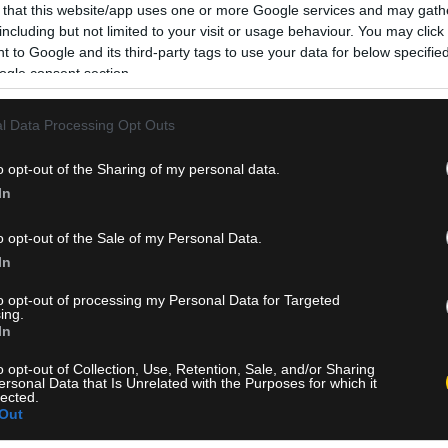
 that this website/app uses one or more Google services and may gath
including but not limited to your visit or usage behaviour. You may click 
 to Google and its third-party tags to use your data for below specifi
ogle consent section.
l Data Processing Opt Outs
o opt-out of the Sharing of my personal data.
In
o opt-out of the Sale of my Personal Data.
In
to opt-out of processing my Personal Data for Targeted
ing.
In
o opt-out of Collection, Use, Retention, Sale, and/or Sharing
ersonal Data that Is Unrelated with the Purposes for which it
lected.
Out