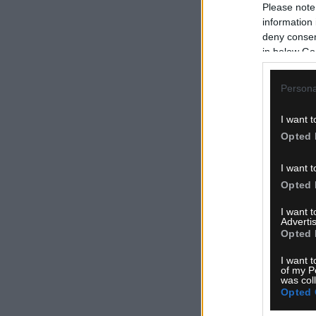
Please note
information 
deny consent
in below Go
Persona
I want t
Opted 
I want t
Opted 
I want 
Advertis
Opted 
I want t
of my P
was col
Opted 