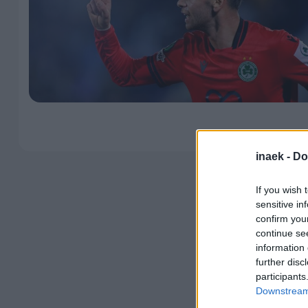
inaek -
Do
If you wish 
sensitive in
confirm you
continue se
information 
further disc
participants
Downstream 