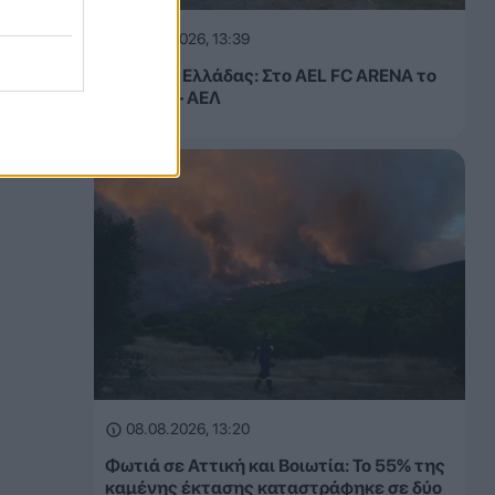
08.08.2026, 13:39
Κύπελλο Ελλάδας: Στο AEL FC ARENA το
Τρίκαλα – ΑΕΛ
08.08.2026, 13:20
Φωτιά σε Αττική και Βοιωτία: Το 55% της
καμένης έκτασης καταστράφηκε σε δύο