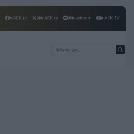
inAEK.gr
@inAEK.gr
@inaekcom
inAEK TV
Ψάχνω
για: