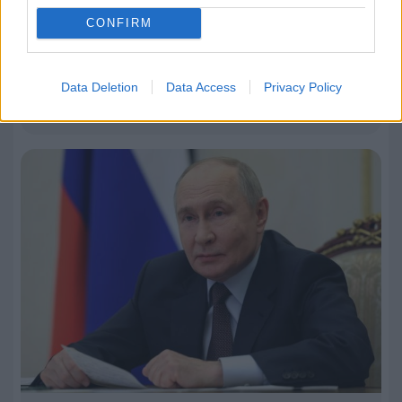
CONFIRM
08.08.2026, 19:20
ΑΕΚ: Αυτή είναι η ενδεκάδα που επέλεξε ο
Νίκολιτς για το παιχνίδι με την Athens Kallithea –
Data Deletion
Data Access
Privacy Policy
Ντεμπούτο για Βιτάλις! (ΦΩΤΟ)