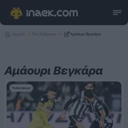
Αρχική
Ροή Ειδήσεων
Αμάουρι Βεγκάρα
Αμάουρι Βεγκάρα
Ποδόσφαιρο