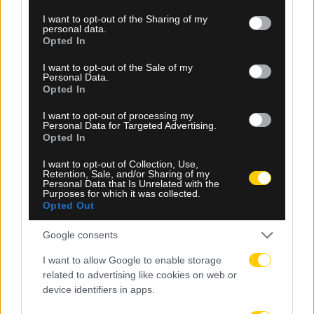
services and may gather and store information including but
not limited to your visit or usage behaviour. You may click to
I want to opt-out of the Sharing of my
personal data.
grant or deny consent to Google and its third-party tags to
Opted In
use your data for below specified purposes in below Google
consent section.
I want to opt-out of the Sale of my
Personal Data.
Opted In
I want to opt-out of processing my
Personal Data for Targeted Advertising.
Opted In
08.08.2026, 19:37
I want to opt-out of Collection, Use,
Champions League: Στο 73% οι πιθανότητες της
Retention, Sale, and/or Sharing of my
Personal Data that Is Unrelated with the
ΑΕΚ για είσοδο στη League Phase σύμφωνα με το
Purposes for which it was collected.
Football Meets Data (ΦΩΤΟ)
Opted Out
Google consents
I want to allow Google to enable storage
related to advertising like cookies on web or
device identifiers in apps.