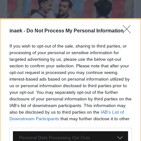
inaek -
Do Not Process My Personal Information
If you wish to opt-out of the sale, sharing to third parties, or
processing of your personal or sensitive information for
targeted advertising by us, please use the below opt-out
section to confirm your selection. Please note that after your
opt-out request is processed you may continue seeing
interest-based ads based on personal information utilized by
08.08.2026, 19:50
us or personal information disclosed to third parties prior to
your opt-out. You may separately opt-out of the further
Η ενδεκάδα της Athens Kallithea για το παιχνίδι
απέναντι στην ΑΕΚ
disclosure of your personal information by third parties on the
IAB’s list of downstream participants. This information may
also be disclosed by us to third parties on the
IAB’s List of
Downstream Participants
that may further disclose it to other
third parties.
Please note that this website/app uses one or more Google
Personal Data Processing Opt Outs