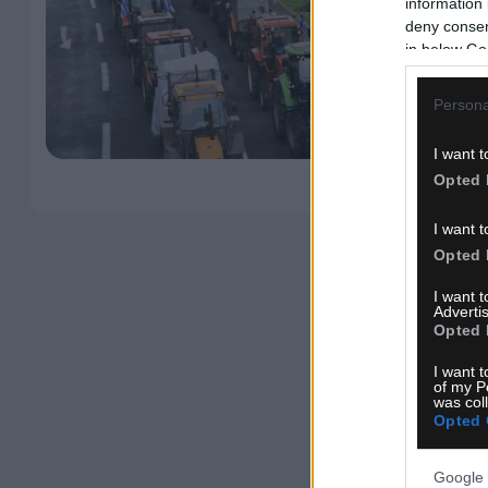
information 
deny consent
in below Go
Persona
I want t
Opted 
I want t
Opted 
I want 
Advertis
Opted 
I want t
of my P
was col
Opted 
Google 