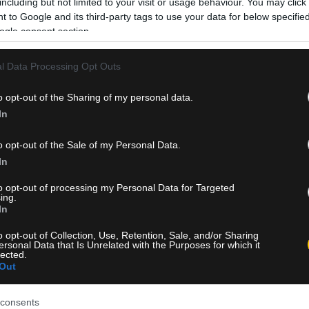
including but not limited to your visit or usage behaviour. You may click 
θα προχωρήσει τελικά την Τρίτη ο πρωθυπουργός Κυριάκ
 to Google and its third-party tags to use your data for below specifi
Μητσοτάκης, μετά το αδιέξοδο που προέκυψε ως προς την
ogle consent section.
εκπροσώπηση των μπλόκων. Σύμφωνα με κυβερνητικές π
η αρχική πρόθεση του Μεγάρου Μαξίμου ήταν να
l Data Processing Opt Outs
πραγματοποιηθεί μία ενιαία συνάντηση με τον πρωθυπου
o opt-out of the Sharing of my personal data.
Δείτε Περισσότερα
In
o opt-out of the Sale of my Personal Data.
In
to opt-out of processing my Personal Data for Targeted
ing.
In
o opt-out of Collection, Use, Retention, Sale, and/or Sharing
ersonal Data that Is Unrelated with the Purposes for which it
lected.
Out
consents