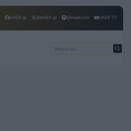
inAEK.gr
@inAEK.gr
@inaekcom
inAEK TV
Ψάχνω
για: