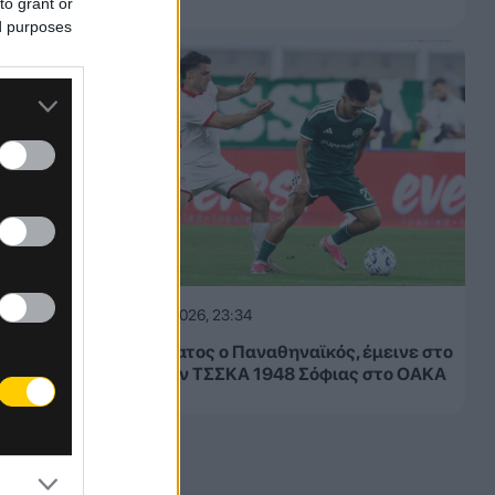
to grant or
ος
ed purposes
 κοινή
ηγές,
ργό.
05.08.2026, 23:34
Μετριότατος ο Παναθηναϊκός, έμεινε στο
1-1 με την ΤΣΣΚΑ 1948 Σόφιας στο ΟΑΚΑ