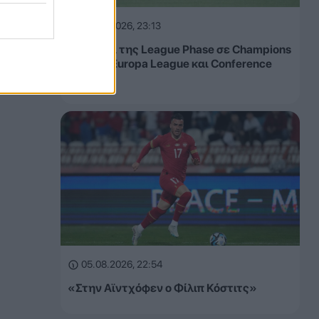
05.08.2026, 23:13
Τα έσοδα της League Phase σε Champions
League, Europa League και Conference
League
05.08.2026, 22:54
«Στην Αϊντχόφεν ο Φίλιπ Κόστιτς»