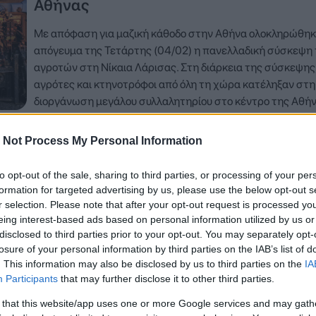
Αθήνας
Με απόφαση για μαζική κάθοδο στην Αθήνα ολοκληρώθηκ
απόγευμα της Τετάρτης (04/02) η πανελλαδική σύσκεψη
αγροτών στη Νίκαια Λάρισας. Στη διάρκεια της σύσκεψης
αγρότες και κτηνοτρόφοι από όλη τη χώρα κατέληξαν στη
διοργάνωση μεγάλου συλλαλητηρίου στο κέντρο της Αθήν
οποίο προγραμματίζεται για την Παρασκευή 13…
 Not Process My Personal Information
Δείτε Περισσότερα
to opt-out of the sale, sharing to third parties, or processing of your per
formation for targeted advertising by us, please use the below opt-out s
r selection. Please note that after your opt-out request is processed y
11 Ιανουαρίου 2026, 21:02
eing interest-based ads based on personal information utilized by us or
disclosed to third parties prior to your opt-out. You may separately opt-
Δύο συναντήσεις Μητσοτάκη με αγρότ
losure of your personal information by third parties on the IAB’s list of
την Τρίτη – Δεν βρέθηκε κοινή
. This information may also be disclosed by us to third parties on the
IA
εκπροσώπηση
Participants
that may further disclose it to other third parties.
 that this website/app uses one or more Google services and may gath
Σε δύο ξεχωριστές συναντήσεις με εκπροσώπους των α