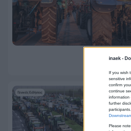
inaek -
Do
If you wish 
sensitive in
confirm you
continue se
Γενικές Ειδήσεις
information 
further disc
participants
Downstream 
Please note