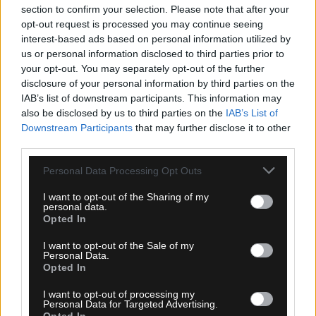
section to confirm your selection. Please note that after your
Ροή Ειδήσεων
opt-out request is processed you may continue seeing
interest-based ads based on personal information utilized by
us or personal information disclosed to third parties prior to
your opt-out. You may separately opt-out of the further
disclosure of your personal information by third parties on the
IAB’s list of downstream participants. This information may
also be disclosed by us to third parties on the
IAB’s List of
Downstream Participants
that may further disclose it to other
third parties.
Please note that this website/app uses one or more Google
Personal Data Processing Opt Outs
services and may gather and store information including but
not limited to your visit or usage behaviour. You may click to
I want to opt-out of the Sharing of my
personal data.
grant or deny consent to Google and its third-party tags to
Opted In
use your data for below specified purposes in below Google
consent section.
I want to opt-out of the Sale of my
08.08.2026, 12:18
Personal Data.
Opted In
Καιρός: Έως 39 βαθμούς η θερμοκρασία –
Ενισχύονται οι άνεμοι
I want to opt-out of processing my
Personal Data for Targeted Advertising.