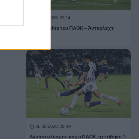
06.08.2026, 23:14
Τα highlights του ΠΑΟΚ – Άντερλεχτ
(VIDEO)
06.08.2026, 22:49
Αναποτελεσματικός ο ΠΑΟΚ, ηττήθηκε 1-