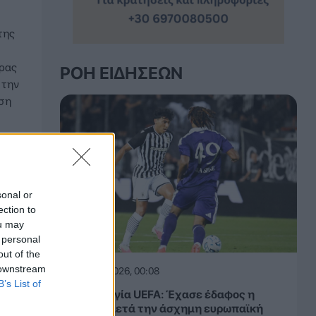
της
δρας
ΡΟΉ ΕΙΔΉΣΕΩΝ
 την
έση
sonal or
ection to
ou may
 personal
out of the
 downstream
07.08.2026, 00:08
B’s List of
Βαθμολογία UEFA: Έχασε έδαφος η
Ελλάδα μετά την άσχημη ευρωπαϊκή