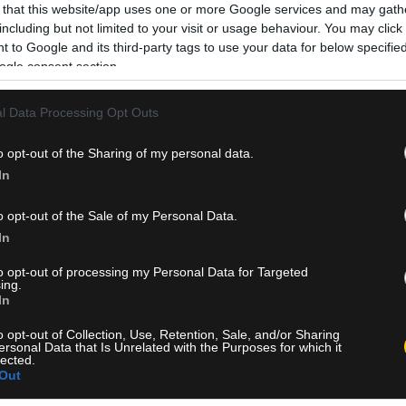
 that this website/app uses one or more Google services and may gath
including but not limited to your visit or usage behaviour. You may click 
 to Google and its third-party tags to use your data for below specifi
ogle consent section.
l Data Processing Opt Outs
o opt-out of the Sharing of my personal data.
In
o opt-out of the Sale of my Personal Data.
In
to opt-out of processing my Personal Data for Targeted
ing.
In
o opt-out of Collection, Use, Retention, Sale, and/or Sharing
ersonal Data that Is Unrelated with the Purposes for which it
lected.
Out