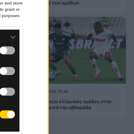
εβδομάδα των ομάδων
er and store
to grant or
ed purposes
06.08.2026, 23:40
Δίχως νίκη οι ελληνικές ομάδες στην
Ευρώπη αυτή την εβδομάδα