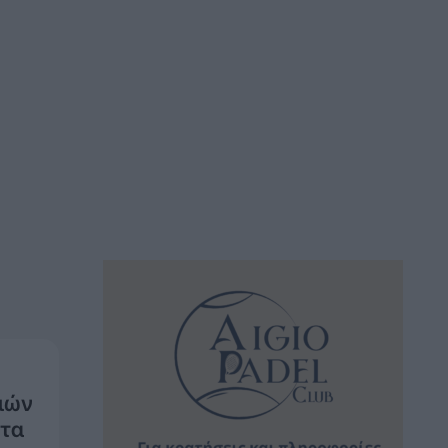
ιών
 τα