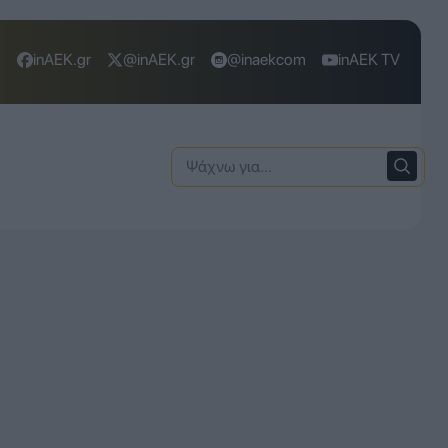
inAEK.gr
@inAEK.gr
@inaekcom
inAEK TV
Ψάχνω
για: