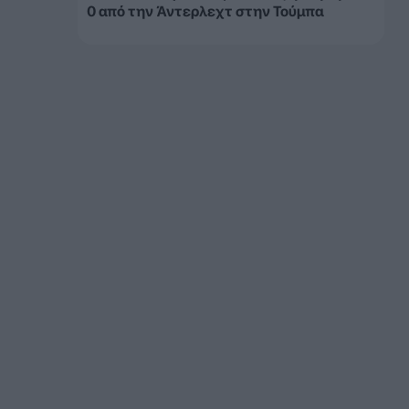
0 από την Άντερλεχτ στην Τούμπα