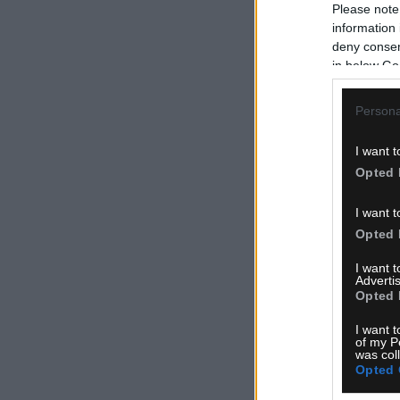
Please note
information 
deny consent
in below Go
Persona
I want t
Opted 
I want t
Opted 
I want 
Advertis
Opted 
I want t
of my P
was col
Opted 