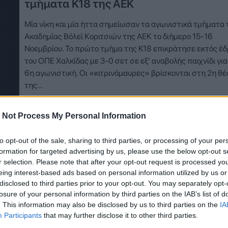
τμήματα Κ18 της ΑΕΚ
Μία νίκη και μία ήττα σημείωσαν τα αγωνιστικά τμήματα 
Ακαδημίας Βόλεϊ Κοριτσιών της ΑΕΚ το διήμερο 15-16
Νοεμβρίου. Το πρώτο τμήμα της Κ18 επικράτησε εκτός έ
του ΟΠΕ Χαλκίδας με 3-0 σετ σε εξ’ αναβολής παιχνίδι για
6η αγωνιστική. Οι «κιτρινόμαυρες» βρίσκονται στη 2η θ
της…
Δείτε Περισσότερα
 Not Process My Personal Information
to opt-out of the sale, sharing to third parties, or processing of your per
formation for targeted advertising by us, please use the below opt-out s
r selection. Please note that after your opt-out request is processed y
eing interest-based ads based on personal information utilized by us or
disclosed to third parties prior to your opt-out. You may separately opt-
losure of your personal information by third parties on the IAB’s list of
. This information may also be disclosed by us to third parties on the
IA
Participants
that may further disclose it to other third parties.