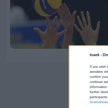
inaek -
Do
If you wish 
sensitive in
confirm you
continue se
information 
further disc
participants
Downstream 