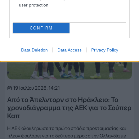
Ποδόσφαιρο
user protection.
CONFIRM
Data Deletion
Data Access
Privacy Policy
19 Ιουλίου 2026, 14:21
Από το Άπελντορν στο Ηράκλειο: Το
χρονοδιάγραμμα της ΑΕΚ για το Σούπερ
Καπ
Η ΑΕΚ ολοκλήρωσε το πρώτο στάδιο προετοιμασίας και
πλέον φουλάρει για το δεύτερο μέρος στην Ολλανδία με