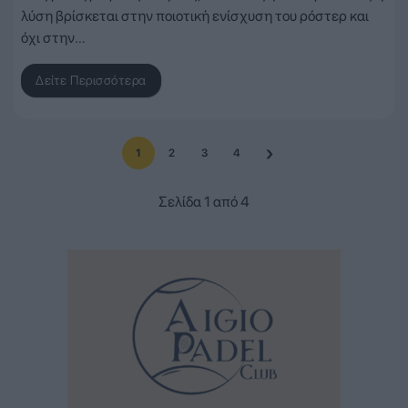
λύση βρίσκεται στην ποιοτική ενίσχυση του ρόστερ και
όχι στην…
Δείτε Περισσότερα
1
2
3
4
Σελίδα 1 από 4