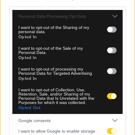
το δεύτερο μέρος της καλοκαιρινής προετοιμασίας ενόψει
third parties.
της νέας αγωνιστικής σεζόν. Η κάμερα του ΑΕΚ TV
Please note that this website/app uses one or more Google
Personal Data Processing Opt Outs
βρέθηκε στο προπονητικό κέντρο και κατέγραψε πλάνα
services and may gather and store information including but
από την προσπάθεια των ποδοσφαιριστών της ΑΕΚ,
not limited to your visit or usage behaviour. You may click to
I want to opt-out of the Sharing of my
μεταφέροντας εικόνες από τη…
personal data.
grant or deny consent to Google and its third-party tags to
Opted In
use your data for below specified purposes in below Google
Δείτε Περισσότερα
consent section.
I want to opt-out of the Sale of my
Personal Data.
Opted In
I want to opt-out of processing my
Personal Data for Targeted Advertising.
Ποδόσφαιρο
Opted In
I want to opt-out of Collection, Use,
Retention, Sale, and/or Sharing of my
Personal Data that Is Unrelated with the
Purposes for which it was collected.
Opted Out
Google consents
I want to allow Google to enable storage