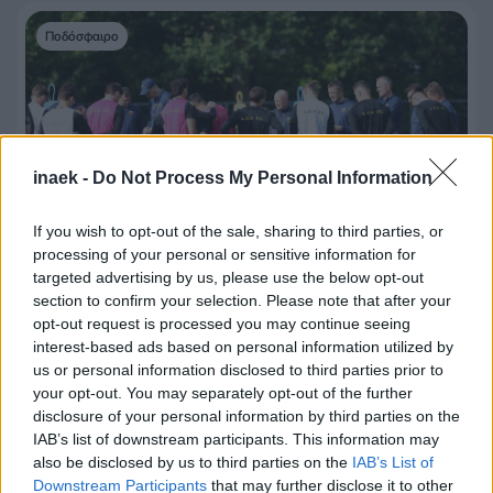
Ποδόσφαιρο
inaek -
Do Not Process My Personal Information
If you wish to opt-out of the sale, sharing to third parties, or
processing of your personal or sensitive information for
targeted advertising by us, please use the below opt-out
section to confirm your selection. Please note that after your
opt-out request is processed you may continue seeing
23 Ιουλίου 2026, 23:57
interest-based ads based on personal information utilized by
us or personal information disclosed to third parties prior to
Επιστροφή στη δουλειά για την ΑΕΚ
your opt-out. You may separately opt-out of the further
(VIDEO)
disclosure of your personal information by third parties on the
IAB’s list of downstream participants. This information may
Η αποστολή της ΑΕΚ επέστρεψε στην Ολλανδία και
also be disclosed by us to third parties on the
IAB’s List of
συγκεκριμένα στο Άπελντορν, όπου θα πραγματοποιηθεί
Downstream Participants
that may further disclose it to other