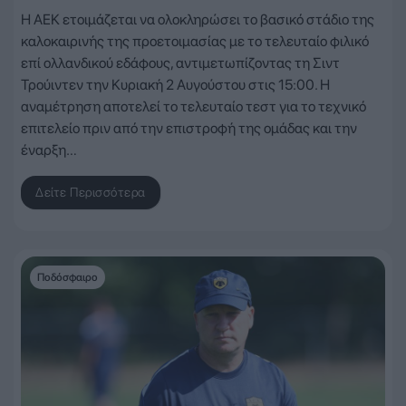
Η ΑΕΚ ετοιμάζεται να ολοκληρώσει το βασικό στάδιο της
καλοκαιρινής της προετοιμασίας με το τελευταίο φιλικό
επί ολλανδικού εδάφους, αντιμετωπίζοντας τη Σιντ
Τρούιντεν την Κυριακή 2 Αυγούστου στις 15:00. Η
αναμέτρηση αποτελεί το τελευταίο τεστ για το τεχνικό
επιτελείο πριν από την επιστροφή της ομάδας και την
έναρξη…
Δείτε Περισσότερα
Ποδόσφαιρο