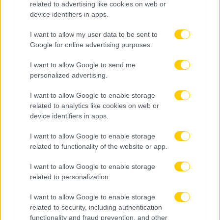
related to advertising like cookies on web or
device identifiers in apps.
23 Ιουλίου 2026, 23:04
I want to allow my user data to be sent to
Google for online advertising purposes.
Εικόνες από την απογευματινή
προπόνηση της ΑΕΚ!
I want to allow Google to send me
personalized advertising.
Η ΑΕΚ επέστρεψε στο Άπελντορν, όπου θα
I want to allow Google to enable storage
πραγματοποιηθεί και η δεύτερη φάση της καλοκαιρινής
related to analytics like cookies on web or
προετοιμασίας της ενόψει της νέας αγωνιστικής
device identifiers in apps.
περιόδου. Οι «κιτρινόμαυροι» πάτησαν ξανά το χορτάρι το
απόγευμα, πραγματοποιώντας την πρώτη τους
I want to allow Google to enable storage
προπόνηση μετά την επιστροφή στην ολλανδική πόλη, με
related to functionality of the website or app.
το τεχνικό επιτελείο να συνεχίζει την προετοιμασία…
I want to allow Google to enable storage
related to personalization.
Δείτε Περισσότερα
I want to allow Google to enable storage
related to security, including authentication
functionality and fraud prevention, and other