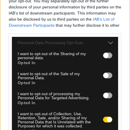
παίκτριες της ΑΕΚ η προετοιμασία της
your opt-out. You may separately opt-out of the further
disclosure of your personal information by third parties on the
Εθνικής
IAB’s list of downstream participants. This information may
also be disclosed by us to third parties on the
IAB’s List of
Με έξι παίκτριες της ΑΕΚ ξεκίνησε η προετοιμασία της
Downstream Participants
that may further disclose it to other
Εθνικής Γυναικών για τα προκριματικά του Μουντιάλ 2027.
third parties.
Δείτε Περισσότερα
Please note that this website/app uses one or more Google
Personal Data Processing Opt Outs
services and may gather and store information including but
not limited to your visit or usage behaviour. You may click to
I want to opt-out of the Sharing of my
personal data.
grant or deny consent to Google and its third-party tags to
Opted In
use your data for below specified purposes in below Google
Ερασιτεχνική
consent section.
I want to opt-out of the Sale of my
Ποδόσφαιρο γυναικών
Personal Data.
Opted In
I want to opt-out of processing my
Personal Data for Targeted Advertising.
Opted In
I want to opt-out of Collection, Use,
Retention, Sale, and/or Sharing of my
Personal Data that Is Unrelated with the
Purposes for which it was collected.