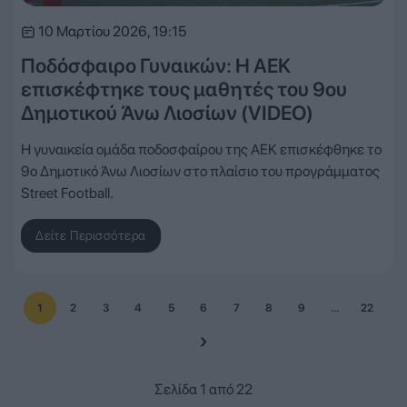
10 Μαρτίου 2026, 19:15
Ποδόσφαιρο Γυναικών: Η ΑΕΚ
επισκέφτηκε τους μαθητές του 9ου
Δημοτικού Άνω Λιοσίων (VIDEO)
Η γυναικεία ομάδα ποδοσφαίρου της ΑΕΚ επισκέφθηκε το
9ο Δημοτικό Άνω Λιοσίων στο πλαίσιο του προγράμματος
Street Football.
Δείτε Περισσότερα
1
2
3
4
5
6
7
8
9
…
22
Σελίδα 1 από 22