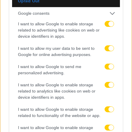
Opted Out
1 Απριλίου 2026, 15:45
Google consents
Ποδόσφαιρο Γυναικών: Αυτή είναι η
I want to allow Google to enable storage
ενδεκάδα της ΑΕΚ για το κρίσιμο
related to advertising like cookies on web or
παιχνίδι απέναντι στον ΠΑΟΚ! (ΦΩΤΟ)
device identifiers in apps.
Δείτε την ενδεκάδα της ΑΕΚ στον δεύτερο ημιτελικο
I want to allow my user data to be sent to
Google for online advertising purposes.
απέναντι στον ΠΑΟΚ, για το Κύπελλο Ελλάδας.
I want to allow Google to send me
Δείτε Περισσότερα
personalized advertising.
I want to allow Google to enable storage
related to analytics like cookies on web or
Ερασιτεχνική
device identifiers in apps.
Ποδόσφαιρο γυναικών
I want to allow Google to enable storage
related to functionality of the website or app.
I want to allow Google to enable storage