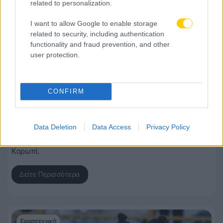
related to personalization.
I want to allow Google to enable storage
related to security, including authentication
functionality and fraud prevention, and other
user protection.
27 Μαρτίου 2026, 18:30
CONFIRM
Ποδόσφαιρο Γυναικών: Ντέρμπι με
Παναθηναϊκό στο Κορωπί για την ΑΕΚ
Η γυναικεία ομάδα της ΑΕΚ αντιμετωπίζει τον
Data Deletion
Data Access
Privacy Policy
Παναθηναϊκό για την 21η αγωνιστική της Α’ Εθνικής στο
Κορωπί.
Δείτε Περισσότερα
Ερασιτεχνική