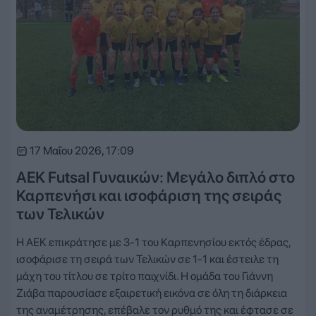
17 Μαΐου 2026, 17:09
ΑΕΚ Futsal Γυναικών: Μεγάλο διπλό στο
Καρπενήσι και ισοφάριση της σειράς
των Τελικών
Η ΑΕΚ επικράτησε με 3-1 του Καρπενησίου εκτός έδρας,
ισοφάρισε τη σειρά των Τελικών σε 1-1 και έστειλε τη
μάχη του τίτλου σε τρίτο παιχνίδι. Η ομάδα του Γιάννη
Ζιάβα παρουσίασε εξαιρετική εικόνα σε όλη τη διάρκεια
της αναμέτρησης, επέβαλε τον ρυθμό της και έφτασε σε