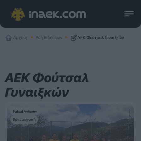
Αρχική
Ροή Ειδήσεων
ΑΕΚ Φούτσαλ Γυναιξκών
ΑΕΚ Φούτσαλ
Γυναιξκών
Futsal Ανδρών
Ερασιτεχνική