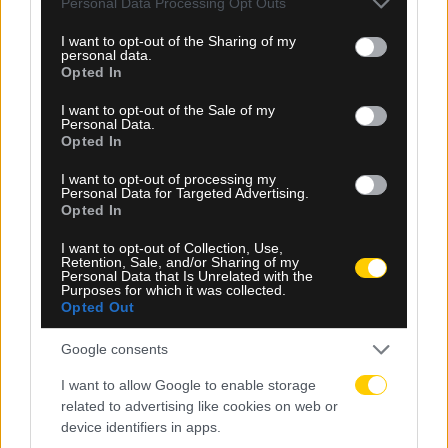
Personal Data Processing Opt Outs
services and may gather and store information including but
not limited to your visit or usage behaviour. You may click to
I want to opt-out of the Sharing of my
personal data.
grant or deny consent to Google and its third-party tags to
Opted In
use your data for below specified purposes in below Google
consent section.
I want to opt-out of the Sale of my
Personal Data.
Opted In
I want to opt-out of processing my
Personal Data for Targeted Advertising.
Opted In
I want to opt-out of Collection, Use,
Retention, Sale, and/or Sharing of my
Personal Data that Is Unrelated with the
Purposes for which it was collected.
07.08.2026, 17:26
Opted Out
ΑΕΚ: Κρίσιμη σύσκεψη Ηλιόπουλου, Ριμπάλτα και
Νίκολιτς για τον μεταγραφικό σχεδιασμό
Google consents
I want to allow Google to enable storage
related to advertising like cookies on web or
device identifiers in apps.