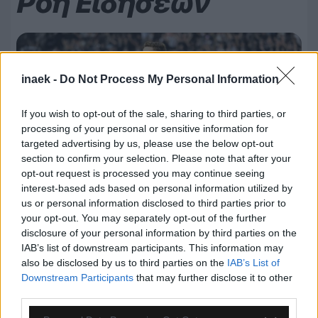
Ροή Ειδήσεων
inaek -
Do Not Process My Personal Information
If you wish to opt-out of the sale, sharing to third parties, or
processing of your personal or sensitive information for
targeted advertising by us, please use the below opt-out
section to confirm your selection. Please note that after your
opt-out request is processed you may continue seeing
interest-based ads based on personal information utilized by
us or personal information disclosed to third parties prior to
your opt-out. You may separately opt-out of the further
disclosure of your personal information by third parties on the
07.08.2026, 17:45
IAB’s list of downstream participants. This information may
also be disclosed by us to third parties on the
IAB’s List of
ΠΑΟΚ: Τουρκικό δημοσίευμα εμπλέκει τη
Downstream Participants
that may further disclose it to other
Γαλατασαράι με τον Γιάννη Κωνσταντέλια
third parties.
Please note that this website/app uses one or more Google