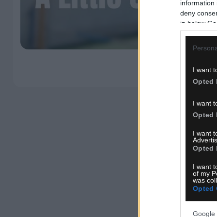
information 
deny consent
in below Go
Persona
I want t
Opted 
I want t
Opted 
I want 
Advertis
Opted 
I want t
of my P
was col
Opted 
Google 