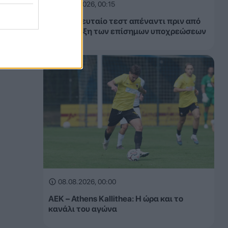
08.08.2026, 00:15
ΑΕΚ: Τελευταίο τεστ απέναντι πριν από
την έναρξη των επίσημων υποχρεώσεων
08.08.2026, 00:00
ΑΕΚ – Athens Kallithea: Η ώρα και το
κανάλι του αγώνα