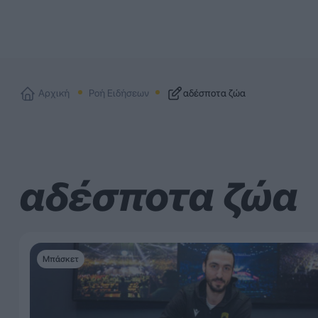
Αρχική
Ροή Ειδήσεων
αδέσποτα ζώα
αδέσποτα ζώα
Μπάσκετ