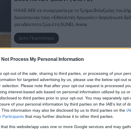
Η ΚΑΕ ΑΕΚ σε συνεργασία με το Τμήμα Φιλοζωίας του Δή
Διονύσου και τους «Εθελοντές Αρωγούς» διοργάνωσε δρ
για αδέσποτα ζώα στη SUNEL Arena.
Δείτε Περισσότερα
 Not Process My Personal Information
to opt-out of the sale, sharing to third parties, or processing of your per
7 Νοεμβρίου 2025, 20:00
formation for targeted advertising by us, please use the below opt-out s
r selection. Please note that after your opt-out request is processed y
Παναθηναϊκός: Το «A Little Shelter»
eing interest-based ads based on personal information utilized by us or
κεντρικός χορηγός της φανέλας έως το
disclosed to third parties prior to your opt-out. You may separately opt-
Φεβρουάριο 2026 – «Αυτή είναι η πιο
losure of your personal information by third parties on the IAB’s list of
όμορφη νίκη»
. This information may also be disclosed by us to third parties on the
IA
Participants
that may further disclose it to other third parties.
Μέχρι το τέλος Φεβρουαρίου 2026 οι Πράσινοι θα έχουν 
 that this website/app uses one or more Google services and may gath
φανέλα τους, στη θέση του κεντρικού χορηγού, τον οργαν