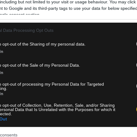
including but not limited to your visit or usage behaviour. You may click 
“A Little Shelter”, ο οποίος δραστηριοποιείται στην περίθα
 to Google and its third-party tags to use your data for below specifi
την προστασία των αδέσποτων ζώων. Αναλυτικά η ανακο
ogle consent section.
της ΠΑΕ Παναθηναϊκός: Η ΠΑΕ Παναθηναϊκός ανακοινώνε
έναρξη της συνεργασίας…
l Data Processing Opt Outs
Δείτε Περισσότερα
o opt-out of the Sharing of my personal data.
In
o opt-out of the Sale of my Personal Data.
In
to opt-out of processing my Personal Data for Targeted
ing.
In
o opt-out of Collection, Use, Retention, Sale, and/or Sharing
ersonal Data that Is Unrelated with the Purposes for which it
lected.
Out
consents