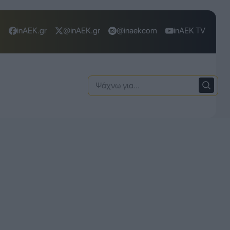
inAEK.gr
@inAEK.gr
@inaekcom
inAEK TV
Ψάχνω
για: