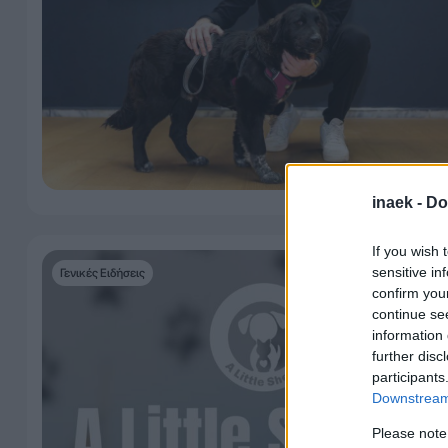
inaek -
Do
If you wish 
sensitive in
Γενικές Ειδήσεις
confirm you
continue se
information 
further disc
participants
Downstream 
Please note