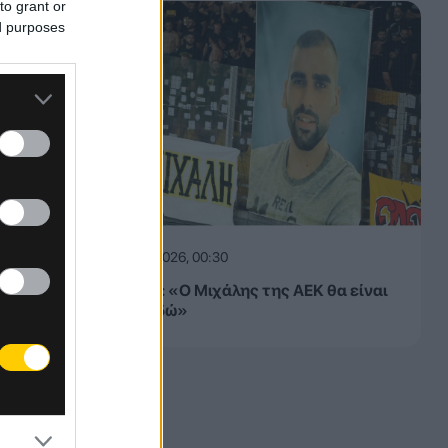
to grant or
λψη και
ed purposes
ίνωση
ι την
08.08.2026, 00:30
ΠΑΕ ΑΕΚ: «Ο Μιχάλης της ΑΕΚ θα είναι
πάντα εδώ»