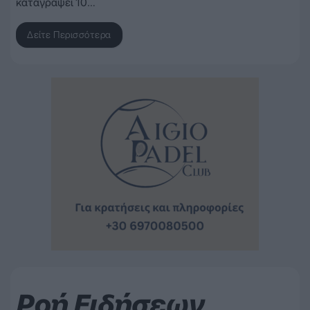
καταγράψει 10…
Δείτε Περισσότερα
Ροή Ειδήσεων