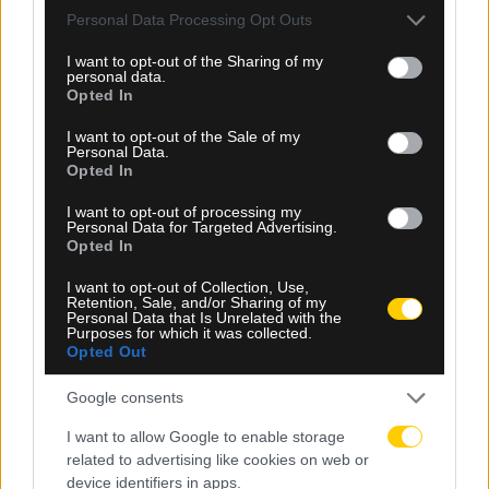
Please note that this website/app uses one or more Google
Personal Data Processing Opt Outs
services and may gather and store information including but
not limited to your visit or usage behaviour. You may click to
I want to opt-out of the Sharing of my
personal data.
grant or deny consent to Google and its third-party tags to
Opted In
use your data for below specified purposes in below Google
consent section.
I want to opt-out of the Sale of my
Personal Data.
Opted In
I want to opt-out of processing my
Personal Data for Targeted Advertising.
Opted In
I want to opt-out of Collection, Use,
Retention, Sale, and/or Sharing of my
10.08.2026, 23:00
Personal Data that Is Unrelated with the
Purposes for which it was collected.
Άρτα: 16χρονος έπεσε σε γκρεμό μετά από
Opted Out
τροχαίο – Επιχείρηση απεγκλωβισμού
Google consents
I want to allow Google to enable storage
related to advertising like cookies on web or
device identifiers in apps.