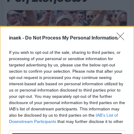
inaek -
Do Not Process My Personal Information
If you wish to opt-out of the sale, sharing to third parties, or
processing of your personal or sensitive information for
targeted advertising by us, please use the below opt-out
section to confirm your selection. Please note that after your
opt-out request is processed you may continue seeing
interest-based ads based on personal information utilized by
us or personal information disclosed to third parties prior to
your opt-out. You may separately opt-out of the further
10.08.2026, 23:21
disclosure of your personal information by third parties on the
IAB’s list of downstream participants. This information may
Τρέλα» στην Τραπεζούντα με 18.000 διαρκείας και
100.000 φανέλες
also be disclosed by us to third parties on the
IAB’s List of
Downstream Participants
that may further disclose it to other
third parties.