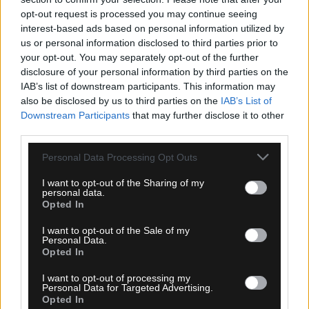
opt-out request is processed you may continue seeing
interest-based ads based on personal information utilized by
Ροή Ειδήσεων
us or personal information disclosed to third parties prior to
your opt-out. You may separately opt-out of the further
disclosure of your personal information by third parties on the
IAB’s list of downstream participants. This information may
also be disclosed by us to third parties on the
IAB’s List of
Downstream Participants
that may further disclose it to other
third parties.
Please note that this website/app uses one or more Google
Personal Data Processing Opt Outs
services and may gather and store information including but
not limited to your visit or usage behaviour. You may click to
I want to opt-out of the Sharing of my
personal data.
grant or deny consent to Google and its third-party tags to
Opted In
use your data for below specified purposes in below Google
consent section.
I want to opt-out of the Sale of my
Personal Data.
Opted In
09.08.2026, 16:18
Τελωνείο Κήπων: Κατάσχεση 10 τόνων φρέον
I want to opt-out of processing my
Personal Data for Targeted Advertising.
αξίας 900.000 ευρώ
Opted In