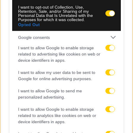
I want to opt-out of Collection, Use,
Retention, Sale, and/or Sharing of my
Personal Data that Is Unrelated with the
Purposes for which it was collected.
Opted Out
Google consents
I want to allow Google to enable storage
related to advertising like cookies on web or
device identifiers in apps.
I want to allow my user data to be sent to
Google for online advertising purposes.
I want to allow Google to send me
09.08.2026, 16:00
personalized advertising.
Αυστραλία: Πολίτες της χώρας οι πρώην διεθνείς
I want to allow Google to enable storage
του Ιράν Πασαντιντέ και Ραμεζανιζαντέ
related to analytics like cookies on web or
device identifiers in apps.