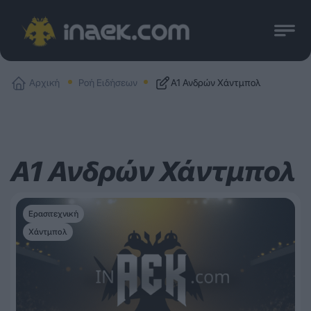
Αρχική
Ροή Ειδήσεων
Α1 Ανδρών Χάντμπολ
Α1 Ανδρών Χάντμπολ
Ερασιτεχνική
Χάντμπολ