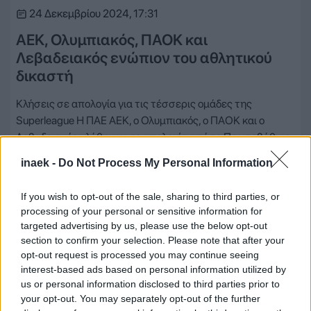
24 Δεκεμβρίου 2024, 17:31
ΑΕΚ, Ολυμπιακός, ΠΑΟΚ και
Λεβαδειακός ενώπιον του αθλητικού
δικαστή
Κλήσεις σε απολογία για τις τέσσερις ομάδες της
Superleague Η ΠΑΕ ΑΕΚ, ο Ολυμπιακός, ο ΠΑΟΚ και ο
Λεβαδειακός κλήθηκαν σε απολογία από το Πρωτοβάθμιο
Μονομελές Πειθαρχικό Όργανο της Superleague, εξαιτίας
inaek -
Do Not Process My Personal Information
περιστατικών που σημειώθηκαν στους αγώνες της 16ης
αγωνιστικής. ΑΕΚ και Λεβαδειακός για το ματς του ΟΑΚΑΗ
If you wish to opt-out of the sale, sharing to third parties, or
ΑΕΚ…
processing of your personal or sensitive information for
targeted advertising by us, please use the below opt-out
Δείτε Περισσότερα
section to confirm your selection. Please note that after your
opt-out request is processed you may continue seeing
interest-based ads based on personal information utilized by
us or personal information disclosed to third parties prior to
your opt-out. You may separately opt-out of the further