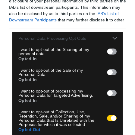
disclosure of your personal information by third parties on the
IAB’s list of downstream participants. This information may
also be disclosed by us to third parties on the
IAB’s List of
Downstream Participants
that may further disclose it to other
third parties.
Please note that this website/app uses one or more Google
Personal Data Processing Opt Outs
services and may gather and store information including but
not limited to your visit or usage behaviour. You may click to
I want to opt-out of the Sharing of my
personal data.
grant or deny consent to Google and its third-party tags to
Opted In
use your data for below specified purposes in below Google
consent section.
I want to opt-out of the Sale of my
Personal Data.
Opted In
Ροή Ειδήσεων
I want to opt-out of processing my
Personal Data for Targeted Advertising.
Opted In
I want to opt-out of Collection, Use,
Retention, Sale, and/or Sharing of my
Personal Data that Is Unrelated with the
Purposes for which it was collected.
Opted Out