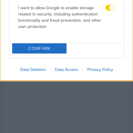
I want to allow Google to enable storage
related to security, including authentication
functionality and fraud prevention, and other
user protection.
07.08.2026, 19:08
Πρόταση-μαμούθ της Λίβερπουλ στην Παρί Σεν
CONFIRM
Ζερμέν για τον Μπράντλεϊ Μπαρκολά!
Data Deletion
Data Access
Privacy Policy